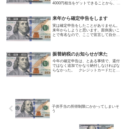
4000円相当をゲットできることから、ふ
るさと納税乞食から根強い支持を得てき
た静岡県小山町…総務省の圧力に屈して9
月1日より返礼割合を3割に下げることを
来年から確定申告をします
税・保険・401k
表明ヽ(`...
実は確定申告をしたことがありません。
来年からしようと思います。面倒臭いこ
とで有名なので、ここで宣言して自分へ
のプレッシャーとします。 おそらく最
初のうちは、時間価値を考えると持ち出
しになると思いますが、先回りの勉強と
思って頑張ります。 決断...
振替納税のお知らせが来た
税・保険・401k
今年の確定申告は、とある事情で、還付
ではなく追加でかなり納付しなければな
らなかった。 クレジットカードだと手
数料だけでさらに数千円も余計に取られ
るので、他の方法はないかと探していた
ら、金融機関からの引き落としなら無料
らしかったので、そちらに...
子供手当の所得制限にかかってしまいそ
う