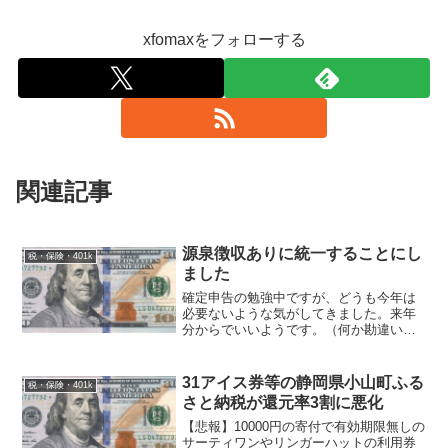
xfomaxをフォローする
関連記事
源泉徴収ありに統一することにし
税・保険・401k
ました
確定申告の勉強中ですが、どうも今年は
必要ないような気がしてきました。来年
分からでいいようです。（何か勘違いし
ていたらご指摘ください。）住宅ローン
控除は2014年中に住み始めていないので
対象にならず。株に関してもメインのSBI
31アイス券等の静岡県小山町ふる
税・保険・401k
は源泉徴収ありの...
さと納税が還元率3割に悪化
【悲報】10000円の寄付で有効期限無しの
サーティワンやリンガーハットの利用券