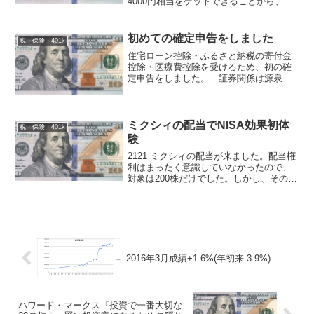
4000円相当をゲットできることから、ふ
るさと納税乞食から根強い支持を得てき
た静岡県小山町…総務省の圧力に屈して9
月1日より返礼割合を3割に下げることを
初めての確定申告をしました
税・保険・401k
表明ヽ(`...
住宅ローン控除・ふるさと納税の寄付金
控除・医療費控除を受けるため、初の確
定申告をしました。 証券関係は源泉徴
収ありに統一していますので、損失にな
っている口座を選んで申告した方が得な
はずですが、今回は松井証券のマイナス
一万円だけなので省略しま...
ミクシィの配当でNISA効果初体
税・保険・401k
験
2121 ミクシィの配当が来ました。配当権
利はまったく意識していなかったので、
対象は200株だけでした。しかし、そのう
ち100株はNISA対象だったので、初めて
配当の無税効果を享受することができま
した。 ちなみにNISA枠のミクシィは、
制度...
2016年3月成績+1.6%(年初来-3.9%)
ハワード・マークス『投資で一番大切な