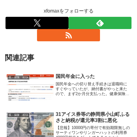
xfomaxをフォローする
関連記事
国民年金に入った
税・保険・401k
国民年金への切り替え手続きは退職時に
すぐやっていたが、納付書がやっと来た
ので、まず2か月分支払った。健康保険に
比べるとめちゃくちゃ安く感じてしま
う。 健康保険の任意継続と違い、こち
らは口座振替も可能なようだったので、
ついでにしておいた。
31アイス券等の静岡県小山町ふる
税・保険・401k
さと納税が還元率3割に悪化
【悲報】10000円の寄付で有効期限無しの
サーティワンやリンガーハットの利用券