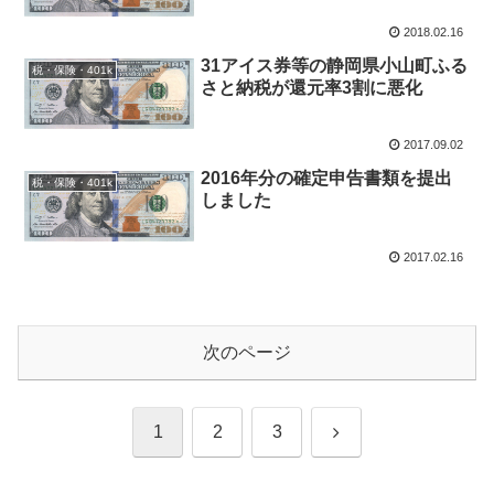
2018.02.16
31アイス券等の静岡県小山町ふる
税・保険・401k
さと納税が還元率3割に悪化
2017.09.02
2016年分の確定申告書類を提出
税・保険・401k
しました
2017.02.16
次のページ
次
1
2
3
へ