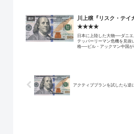
川上穣『リスク・テイ
書評
★★★★
日本に上陸した大物──ダニ
テッパーリーマン危機を見抜
格──ビル・アックマン中国が
アクティブプランを試したら逆