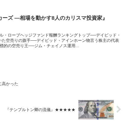
カーズ ―相場を動かす8人のカリスマ投資家』
エル・ローブヘッジファンド報酬ランキングトップ──デイビッド・
いた空売りの旗手──デイビッド・アインホーン物言う株主の代表
標的の空売り王──ジム・チェイノス運用...
に高かった
『テンプルトン卿の流儀』★★★★★