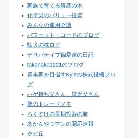
家族で育てる資産の木
化学男のバリュー投資
みんなの運用会議
バフェット・コードのブログ
駄犬の株ログ
デリバティブ偏愛家の日記
takenaka1221のブログ
資本家を目指すKyleの株式投機ブロ
グ
ハゲ持ち父さん、貧乏父さん
栗のトレードメモ
ろくすけの長期投資の旅
あかんやつマンの開示速報
夕ピ丘