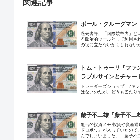
関連記事
ポール・クルーグマン
書評
過去書評。「国際競争力」と
る政治的ツールとして利用さ
の役に立たないかもしれないが
トム・トゥーリ『ファ
書評
ラブルサインとチャー
トレーダーズショップ: フ
はないのだが、どうも当たり
藤子不二雄『藤子不二
書評
亀吉の投資メモ:投資や資産運
ドロボウ』が入っていたので
んでしまいました。 藤子不二