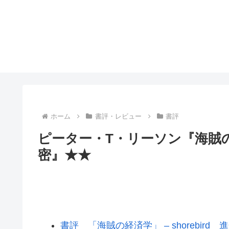
ホーム
書評・レビュー
書評
ピーター・T・リーソン『海賊
密』★★
書評 「海賊の経済学」 – shorebir