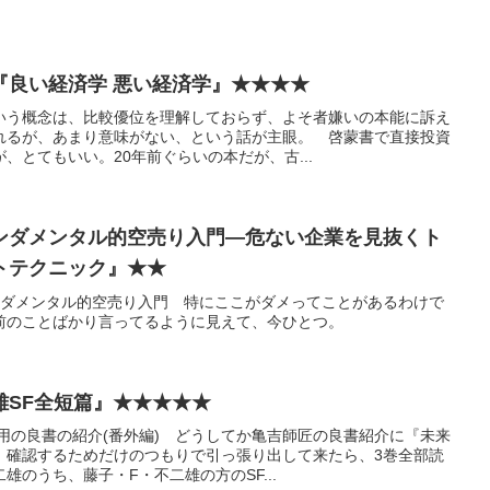
『良い経済学 悪い経済学』★★★★
いう概念は、比較優位を理解しておらず、よそ者嫌いの本能に訴え
れるが、あまり意味がない、という話が主眼。 啓蒙書で直接投資
、とてもいい。20年前ぐらいの本だが、古...
ンダメンタル的空売り入門―危ない企業を見抜くト
トテクニック』★★
ァンダメンタル的空売り入門 特にここがダメってことがあるわけで
前のことばかり言ってるように見えて、今ひとつ。
雄SF全短篇』★★★★★
用の良書の紹介(番外編) どうしてか亀吉師匠の良書紹介に『未来
、確認するためだけのつもりで引っ張り出して来たら、3巻全部読
雄のうち、藤子・F・不二雄の方のSF...