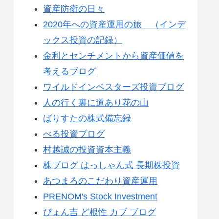
資産防衛の日々
2020年への資産運用の旅 （インデ
ックス投資の記録）
金利とセンチメントから資産価値を
考えるブログ
ワイルドインベスターズ投資ブログ
人の行く裏に道あり花の山
ばりすたの株式備忘録
べる投資ブログ
村越誠の投資資本主義
株ブログ はっしゃん式 長期株投資
あつまろのこだわり資産運用
PRENOM's Stock Investment
ぴょん吉 ど根性 カブ ブログ