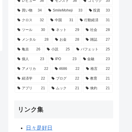
レビュー
36
モンスト
36
コミック
35
買い物
34
SmileMoheji
33
投資
33
クロス
32
中国
31
行動経済
31
ツール
30
ネット
29
社会
28
メンタル
28
お金
28
雑誌
27
亀吉
26
小説
25
バフェット
25
個人
23
IPO
23
金融
23
アメリカ
22
4686
22
格言
22
経済学
22
ブログ
22
教育
21
アプリ
21
ムック
21
倹約
21
リンク集
日々是好日