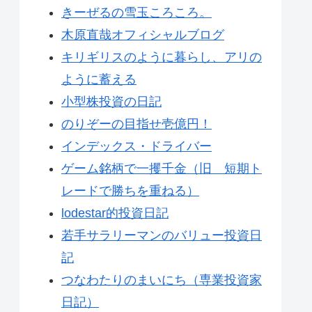
きーぜるの雪玉ころころ。
木原直哉オフィシャルブログ
キリギリスのように暮らし、アリの
ように蓄える
小型株投資の日記
のりぞーの目指せ壱億円！
インデックス・ドライバー
ゲーム銘柄で一攫千金（旧 短期ト
レードで勝ちを重ねる）
lodestar的投資日記
若手サラリーマンのバリュー投資日
記
つなわたりのまいにち（専業投資家
日記）