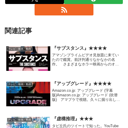
関連記事
『サブスタンス』★★★★
テレビ・映画・動画
アマゾンプライムビデオ見放題に来てい
たので鑑賞。前評判通りなかなかの名
作。 さまざまなホラー映画からのオマ
ージュが多いが、やはり一番に連想する
のは『ザ・フライ』。テーマ的にも、女
性版のそれという気がする。監督も女性
のようだ。
『アップグレード』★★★★
テレビ・映画・動画
Amazon.co.jp: アップグレード (字幕
版)Amazon.co.jp: アップグレード (吹替
版) アマプラで視聴。久々に掘り出し物
だと思った。 低予算のサスペンステイ
スト近未来AIテーマSFという意味では、
ちょっと前の『エクス・...
『虚構推理』★★★
テレビ・映画・動画
タピ丘氏のツイートで知った。YouTube