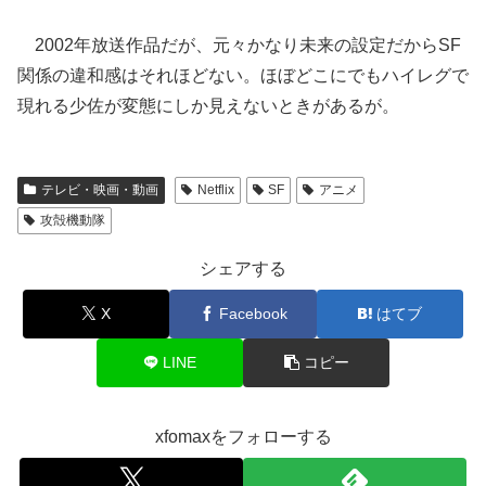
2002年放送作品だが、元々かなり未来の設定だからSF
関係の違和感はそれほどない。ほぼどこにでもハイレグで
現れる少佐が変態にしか見えないときがあるが。
テレビ・映画・動画
Netflix
SF
アニメ
攻殻機動隊
シェアする
X
Facebook
はてブ
LINE
コピー
xfomaxをフォローする