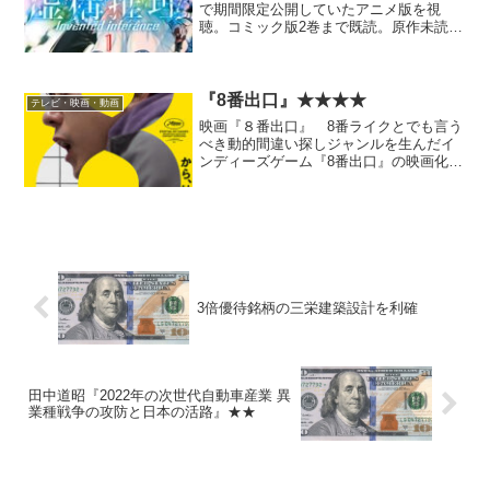
で期間限定公開していたアニメ版を視
聴。コミック版2巻まで既読。原作未読。
一言で言えば、恋愛要素がハーレム系か
らバカップルニヨニヨ系に変わった化物
語、みたいな感じ。 個人的には好きな
系統だけど、このタ...
『8番出口』★★★★
テレビ・映画・動画
映画『８番出口』 8番ライクとでも言う
べき動的間違い探しジャンルを生んだイ
ンディーズゲーム『8番出口』の映画化。
U-NEXTに来たので優待ポイントで見
た。 聞きしにまさる良作だった。予算
比では傑作と言い切っていいと思う。も
ちろんフルスペック...
3倍優待銘柄の三栄建築設計を利確
田中道昭『2022年の次世代自動車産業 異
業種戦争の攻防と日本の活路』★★