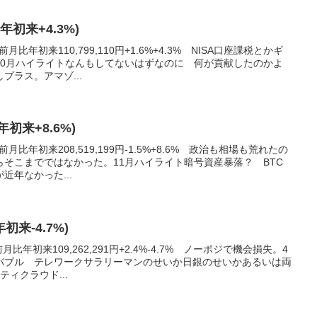
(年初来+4.3%)
月比年初来110,799,110円+1.6%+4.3% NISA口座課税とかギ
10月ハイライトなんもしてないはずなのに 何が貢献したのかよ
プラス。アマゾ...
(年初来+8.6%)
月比年初来208,519,199円-1.5%+8.6% 政治も相場も荒れたの
そこまでではなかった。11月ハイライト暗号資産暴落？ BTC
近年なかった...
年初来-4.7%)
比年初来109,262,291円+2.4%-4.7% ノーポジで機会損失。4
バブル テレワークサラリーマンのせいか日銀のせいかあるいは両
ティクラウド...