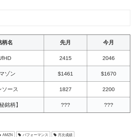
銘柄名
先月
今月
UfHD
2415
2046
マゾン
$1461
$1670
ンソース
1827
2200
秘銘柄】
???
???
AMZN
パフォーマンス
月次成績