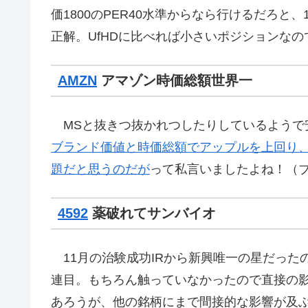
価1800のPER40水準からなら行けるだろと
正解。UfHDに比べれば小さいポジションな
AMZN
アマゾン時価総額世界一
MSと抜きつ抜かれつしたりしているようで
ブランド価値と時価総額でアップルを上回り
題だと思うのだが
って私言いましたよね！（
4592
薬破れてサンバイオ
11月の治験成功IRから新興唯一の星だった
連目。もちろん触っていなかったので直接の
あろうが、他の銘柄にまで間接的な影響が及