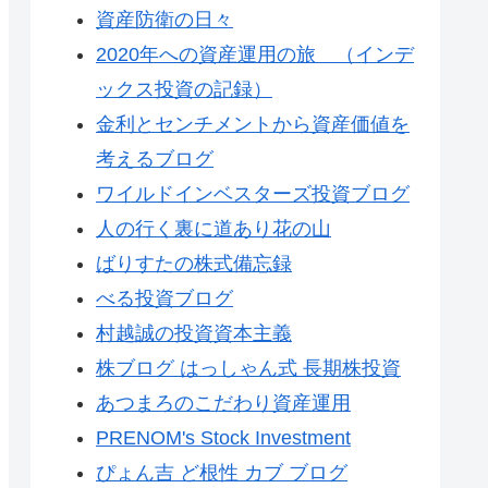
資産防衛の日々
2020年への資産運用の旅 （インデ
ックス投資の記録）
金利とセンチメントから資産価値を
考えるブログ
ワイルドインベスターズ投資ブログ
人の行く裏に道あり花の山
ばりすたの株式備忘録
べる投資ブログ
村越誠の投資資本主義
株ブログ はっしゃん式 長期株投資
あつまろのこだわり資産運用
PRENOM's Stock Investment
ぴょん吉 ど根性 カブ ブログ