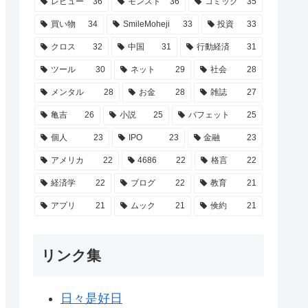
レビュー
36
モンスト
36
コミック
35
買い物
34
SmileMoheji
33
投資
33
クロス
32
中国
31
行動経済
31
ツール
30
ネット
29
社会
28
メンタル
28
お金
28
雑誌
27
亀吉
26
小説
25
バフェット
25
個人
23
IPO
23
金融
23
アメリカ
22
4686
22
格言
22
経済学
22
ブログ
22
教育
21
アプリ
21
ムック
21
倹約
21
リンク集
日々是好日