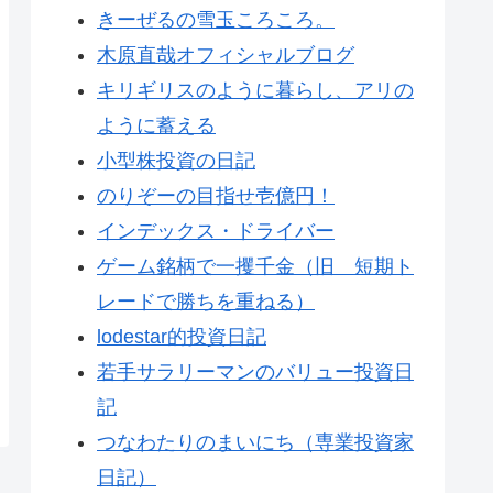
きーぜるの雪玉ころころ。
木原直哉オフィシャルブログ
キリギリスのように暮らし、アリの
ように蓄える
小型株投資の日記
のりぞーの目指せ壱億円！
インデックス・ドライバー
ゲーム銘柄で一攫千金（旧 短期ト
レードで勝ちを重ねる）
lodestar的投資日記
若手サラリーマンのバリュー投資日
記
つなわたりのまいにち（専業投資家
日記）