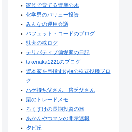
家族で育てる資産の木
化学男のバリュー投資
みんなの運用会議
バフェット・コードのブログ
駄犬の株ログ
デリバティブ偏愛家の日記
takenaka1221のブログ
資本家を目指すKyleの株式投機ブロ
グ
ハゲ持ち父さん、貧乏父さん
栗のトレードメモ
ろくすけの長期投資の旅
あかんやつマンの開示速報
夕ピ丘