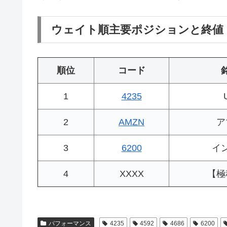
ウェイト順主要ポジションと終値
順位
コード
1
4235
2
AMZN
ア
3
6200
イ
4
XXXX
【極
パフォーマンス
4235
4592
4686
6200