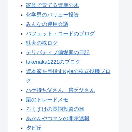
家族で育てる資産の木
化学男のバリュー投資
みんなの運用会議
バフェット・コードのブログ
駄犬の株ログ
デリバティブ偏愛家の日記
takenaka1221のブログ
資本家を目指すKyleの株式投機ブロ
グ
ハゲ持ち父さん、貧乏父さん
栗のトレードメモ
ろくすけの長期投資の旅
あかんやつマンの開示速報
夕ピ丘