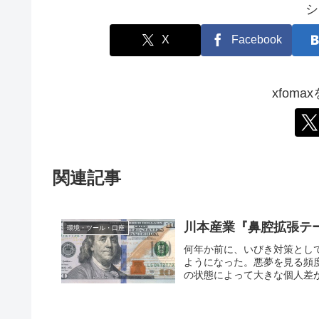
シ
X
Facebook
xfom
関連記事
川本産業『鼻腔拡張テ
環境・ツール・口座
何年か前に、いびき対策とし
ようになった。悪夢を見る頻度
の状態によって大きな個人差が