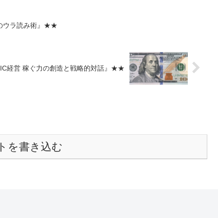
のウラ読み術』★★
OIC経営 稼ぐ力の創造と戦略的対話』★★
トを書き込む