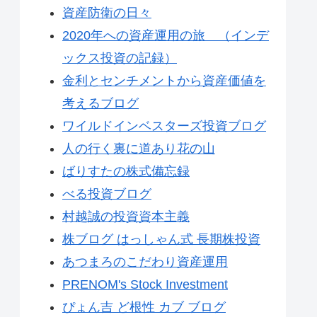
資産防衛の日々
2020年への資産運用の旅 （インデ
ックス投資の記録）
金利とセンチメントから資産価値を
考えるブログ
ワイルドインベスターズ投資ブログ
人の行く裏に道あり花の山
ばりすたの株式備忘録
べる投資ブログ
村越誠の投資資本主義
株ブログ はっしゃん式 長期株投資
あつまろのこだわり資産運用
PRENOM's Stock Investment
ぴょん吉 ど根性 カブ ブログ