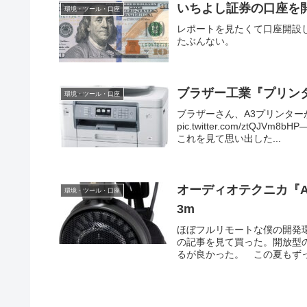
いちよし証券の口座を
環境・ツール・口座
レポートを見たくて口座開設し
たぶんない。
ブラザー工業『プリンター
環境・ツール・口座
ブラザーさん、A3プリンタ
pic.twitter.com/ztQJVm8
これを見て思い出した...
オーディオテクニカ『AT
環境・ツール・口座
3m
ほぼフルリモートな僕の開発環
の記事を見て買った。開放型
るが良かった。 この夏もずっ