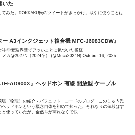
開いた
てみた。ROKKAKU氏のツイートがきっかけ。取引に使うことは
 A3インクジェット複合機 MFC-J6983CDW』
ーが中学受験界隈でアツいことに気づいた模様
bHP— メカ@2027N（2024卒） (@Meca2024N) October 16, 2025
H-AD900X』ヘッドホン 有線 開放型 ケーブル
境（物理）の紹介 - バフェット・コードのブログ このしゅう氏
のヘッドホンという概念自体を初めて知った。それなりの値段はす
と使っていたが、全然耳が蒸れなくて快...