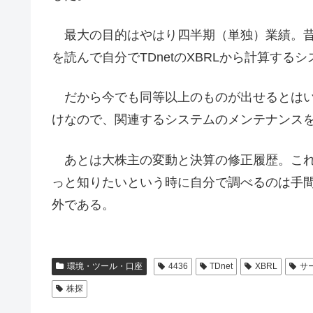
最大の目的はやはり四半期（単独）業績。昔
を読んで自分でTDnetのXBRLから計算する
だから今でも同等以上のものが出せるとはいえ、
けなので、関連するシステムのメンテナンス
あとは大株主の変動と決算の修正履歴。これ
っと知りたいという時に自分で調べるのは手
外である。
環境・ツール・口座
4436
TDnet
XBRL
サ
株探