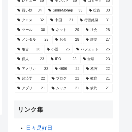
レビュー
36
モンスト
36
コミック
35
買い物
34
SmileMoheji
33
投資
33
クロス
32
中国
31
行動経済
31
ツール
30
ネット
29
社会
28
メンタル
28
お金
28
雑誌
27
亀吉
26
小説
25
バフェット
25
個人
23
IPO
23
金融
23
アメリカ
22
4686
22
格言
22
経済学
22
ブログ
22
教育
21
アプリ
21
ムック
21
倹約
21
リンク集
日々是好日