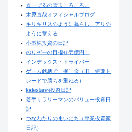
きーぜるの雪玉ころころ。
木原直哉オフィシャルブログ
キリギリスのように暮らし、アリの
ように蓄える
小型株投資の日記
のりぞーの目指せ壱億円！
インデックス・ドライバー
ゲーム銘柄で一攫千金（旧 短期ト
レードで勝ちを重ねる）
lodestar的投資日記
若手サラリーマンのバリュー投資日
記
つなわたりのまいにち（専業投資家
日記）