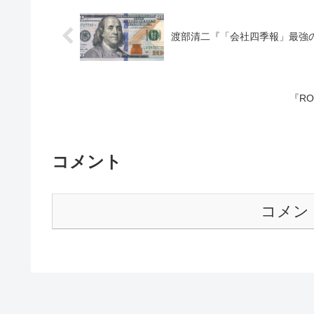
渡部清二『「会社四季報」最強
『R
コメント
コメン