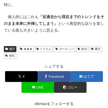
特に。
個人的にはこれも
「近過去から現在までのトレンドをそ
のまま未来に外挿してしまう」
という典型的な誤りを冒し
ている面も大きいように思える。
書評
★★★
イスラム
ヨーロッパ
政治
書評
移民
シェアする
X
Facebook
はてブ
LINE
コピー
xfomaxをフォローする