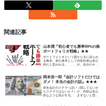
関連記事
山本潤『初心者でも勝率99%の株
書評
ポートフォリオ戦略』★★
ポートフォリオという面から主に語られ
る株本。初心者本として内容自体は良心
的だと思われる。 ……が、自分のキャ
リア語りの部分とか、「メルマガご紹
介」云々という紙が挟まってたりとか、
ビミョーに引っかかる部分も。
岡本浩一郎『会計ソフトだけでは
書評
ダメ！ 本当の会計の話』★★★
弥生会計のステマっぽい（隠してないか
らステマではないか？）が、内容は良心
的なような気がする。 まずないと思う
が、個人事業主化や法人化することがあ
ったら、もっとちゃんと読もう。