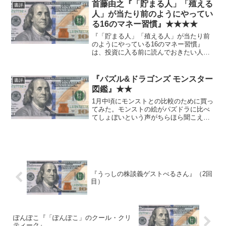
首藤由之『「貯まる人」「殖える
書評
人」が当たり前のようにやってい
る16のマネー習慣』★★★★
『「貯まる人」「殖える人」が当たり前
のようにやっている16のマネー習慣』
は、投資に入る前に読んでおきたい人生
設計本 - 梅屋敷商店街のランダム・ウォ
ーカー（インデックス投資実践記） 上
の記事で知りました。 タイトルから期
『パズル&ドラゴンズ モンスター
書評
待したよりもはるかに...
図鑑』★★
1月中頃にモンストとの比較のために買っ
てみた。モンストの絵がパズドラに比べ
てしょぼいという声がちらほら聞こえた
ためだ。 今から言っても後出しっぽく
なってしまうが、読んだ時には「問題に
なるほどの差ではない」と結論づけ
た。 確かに当たりキャラの...
『うっしの株談義ゲストべるさん』（2回
目）
ぽんぽこ『「ぽんぽこ」のクール・クリ
ティーク』