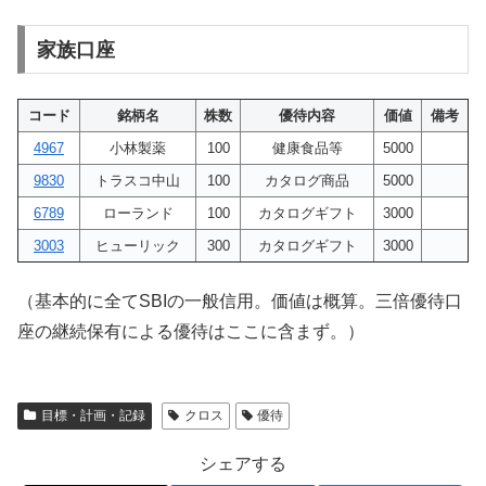
家族口座
コード
銘柄名
株数
優待内容
価値
備考
4967
小林製薬
100
健康食品等
5000
9830
トラスコ中山
100
カタログ商品
5000
6789
ローランド
100
カタログギフト
3000
3003
ヒューリック
300
カタログギフト
3000
（基本的に全てSBIの一般信用。価値は概算。三倍優待口
座の継続保有による優待はここに含まず。）
目標・計画・記録
クロス
優待
シェアする