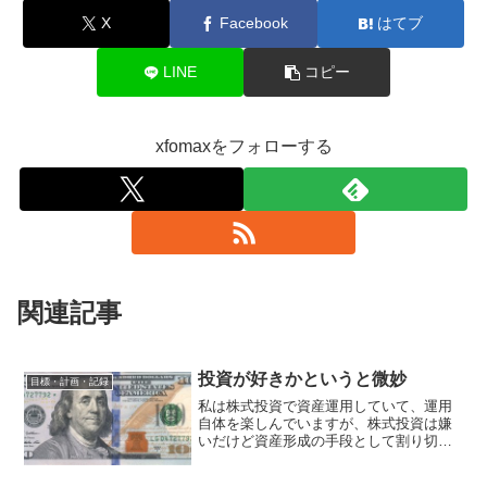
X
Facebook
はてブ
LINE
コピー
xfomaxをフォローする
関連記事
投資が好きかというと微妙
目標・計画・記録
私は株式投資で資産運用していて、運用
自体を楽しんでいますが、株式投資は嫌
いだけど資産形成の手段として割り切っ
てやっています、っていう人はいるのか
な・・。— 弐億貯男 (@2okutameo)