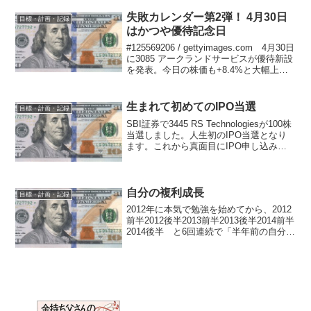
2014, 10月 5 弐億貯男(@2okuta...
失敗カレンダー第2弾！ 4月30日
目標・計画・記録
はかつや優待記念日
#125569206 / gettyimages.com 4月30日
に3085 アークランドサービスが優待新設
を発表。今日の株価も+8.4%と大幅上昇
しました。 それなのに現在一株も持っ
ていませんでした。2月で売り切ってしま
っていました。実...
生まれて初めてのIPO当選
目標・計画・記録
SBI証券で3445 RS Technologiesが100株
当選しました。人生初のIPO当選となり
ます。これから真面目にIPO申し込みし
ようと考えていた矢先で、幸先がいいで
す。 億トレMさんのコメントで、SBIの
抽選が口座単位ではなく金額...
自分の複利成長
目標・計画・記録
2012年に本気で勉強を始めてから、2012
前半2012後半2013前半2013後半2014前半
2014後半 と6回連続で「半年前の自分が
全くの馬鹿に見える」という経験ができ
ています。 単に出発点が低かっただ
け、というのはもちろん一面の真実...