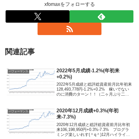
xfomaxをフォローする
関連記事
2022年5月成績-1.2%(年初来
パフォーマンス
+0.2%)
2022年5月成績と総評総資産前月比年初来
128,493,778円-1.2%+0.2% 稼いでない
のに消費のターン！！（二ヶ月ぶり二回
目）5月ハイライト消費のターン 先々月
の冷蔵庫と洗濯機に続き、子供の自転車
とか夏のレジャーとか○△□の※♯...
2020年12月成績+0.3%(年初
パフォーマンス
来-7.3%)
2020年12月成績と総評総資産前月比年初
来106,198,950円+0.3%-7.3% プログラ
ミング楽しいれす(＾q＾)12月ハイライト