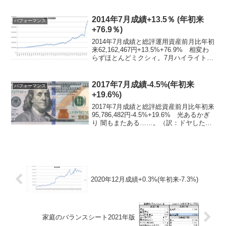
なんもしてない 日経がバブりまくる
中、当然何にも乗れず。これは相対的な
意味で投資人生最悪の年を更新し...
2014年7月成績+13.5％ (年初来
パフォーマンス
+76.9％)
2014年7月成績と総評運用資産前月比年初
来62,162,467円+13.5%+76.9% 相変わ
らずほとんどミクシィ。7月ハイライトミ
クシィ益出しからの大回転 恩株化後の
現物7000株はずっと握っているつもりだ
ったのだが、7/23は寄り天...
2017年7月成績-4.5%(年初来
パフォーマンス
+19.6%)
2017年7月成績と総評総資産前月比年初来
95,786,482円-4.5%+19.6% 光あるかぎ
り 闇もまたある……。（訳：ドヤしたら
ぶっこいた）7月ハイライト4235 第一化
成だだ下がり 一度2800近辺まで上がっ
て、再び高値ブレイクし...
2020年12月成績+0.3%(年初来-7.3%)
家庭のバランスシート2021年版