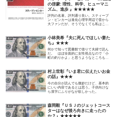
の啓蒙: 理性、科学、ヒューマニ
ズム、進歩 』★★★★★
評判の名著。評判通り良い。スティーブ
ン・ピンカーは進化心理学周辺で昔から
大ファンだが、そうでなくても私はこの
考え方にほぼ100%賛同するものである。
適切な楽観主義は投資にも有用だと思わ
れる。 本筋とは外れるが、このような
小林美希『夫に死んでほしい妻た
書評
人までやり玉に挙げら...
ち』★★★
何かで知って図書館で借りて夫婦で読ん
だ。 ほぼ全面的に女性視点なので「小
町の釣りかよ」と思うようなところもな
くはないが、面白かった。 日本の問題
は、ほとんどが労働問題に帰着するよな
あ、という感想が改めて生じた。
村上世彰『いま君に伝えたいお金
書評
の話』★★★
今の自分が読んでも微妙だけど、基本的
にいい内容であるとは思う。子供向けな
ら漢字にふりがなが欲しかった。
森岡毅『ＵＳＪのジェットコース
書評
ターはなぜ後ろ向きに走ったの
か？』★★★★★