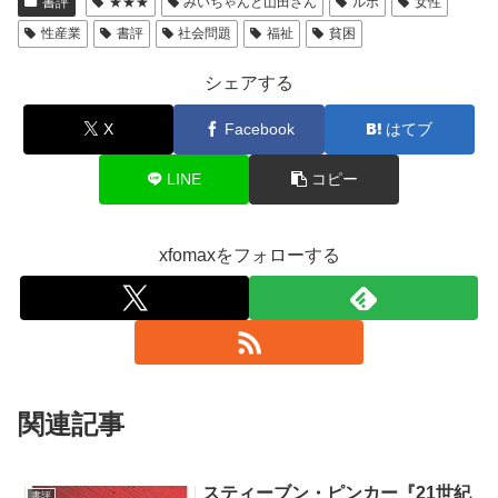
書評
★★★
みいちゃんと山田さん
ルポ
女性
性産業
書評
社会問題
福祉
貧困
シェアする
X
Facebook
はてブ
LINE
コピー
xfomaxをフォローする
関連記事
スティーブン・ピンカー『21世紀
書評