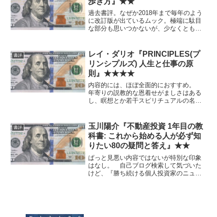
歩き方』★★
過去書評。なぜか2018年まで毎年のよう
に改訂版が出ているムック。極端に駄目
な部分も思いつかないが、少なくとも定
価分の価値は感じない。
レイ・ダリオ『PRINCIPLES(プ
書評
リンシプルズ) 人生と仕事の原
則』★★★★
内容的には、ほぼ全面的におすすめ。
年寄りの説教的な恩着せがましさはある
し、瞑想とか若干スピリチュアルの名残
を感じたり、右脳・左脳とかちょっと古
いかなと思うところもなくはないけど、
どれも年齢・年代的にしょうがないかで
玉川陽介『不動産投資 1年目の教
書評
済むレベル。 ただし原理...
科書: これから始める人が必ず知
りたい80の疑問と答え』★★
ぱっと見悪い内容ではないが特別な印象
はなし。 自己ブログ検索して気づいた
けど、『勝ち続ける個人投資家のニュー
スの読み方』と同じ人？