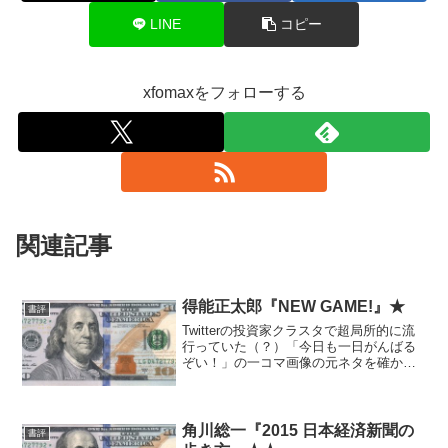
LINE
コピー
xfomaxをフォローする
関連記事
得能正太郎『NEW GAME!』★
書評
Twitterの投資家クラスタで超局所的に流
行っていた（？）「今日も一日がんばる
ぞい！」の一コマ画像の元ネタを確かめ
たくて買いました。 見たことあるネタ
のコマは、「ダメだー！」18ページ「皆
さん休日ってなにしてるんですか？」65
ページ「今日...
角川総一『2015 日本経済新聞の
書評