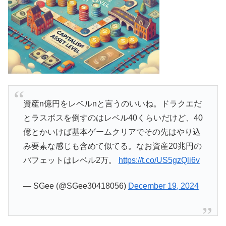
資産n億円をレベルnと言うのいいね。ドラクエだ
とラスボスを倒すのはレベル40くらいだけど、40
億とかいけば基本ゲームクリアでその先はやり込
み要素な感じも含めて似てる。なお資産20兆円の
バフェットはレベル2万。
https://t.co/US5gzQli6v
— SGee (@SGee30418056)
December 19, 2024