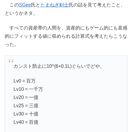
この
SGee
氏と
たまねぎ剣士
氏の話を見て考えたこと、
というかネタ。
すべての資産帯の人間を、資産的にもゲーム的にも直感
的にフィットする値に収められる計算式を考えたらこうな
った。
カンスト防止に10^(6+0.1L)ぐらいでどや。
Lv0 = 百万
Lv10 = 一千万
Lv20 = 一億
Lv25 = 三億
Lv30 = 十億
Lv40 = 百億