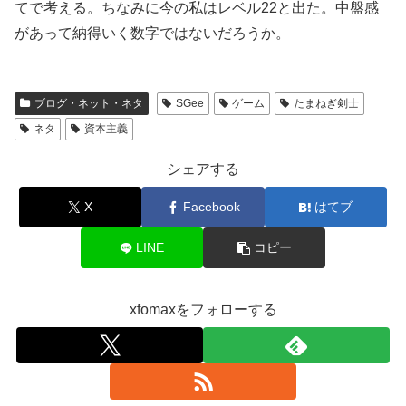
てで考える。ちなみに今の私はレベル22と出た。中盤感
があって納得いく数字ではないだろうか。
ブログ・ネット・ネタ
SGee
ゲーム
たまねぎ剣士
ネタ
資本主義
シェアする
X
Facebook
はてブ
LINE
コピー
xfomaxをフォローする