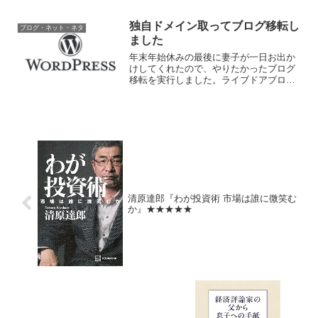
モリ）ではできない特別な更新を意味す
るので、事実上「再起動して更新」を意
味する。 なので「...
独自ドメイン取ってブログ移転し
ブログ・ネット・ネタ
ました
年末年始休みの最後に妻子が一日お出か
けしてくれたので、やりたかったブログ
移転を実行しました。ライブドアブログ
からWordPressへ失敗しないで引越しす
る手順 主にここを参考にしつつ、特に
問題なく移転。https化（SSL化）もつい
でに行い...
清原達郎『わが投資術 市場は誰に微笑む
か』★★★★★