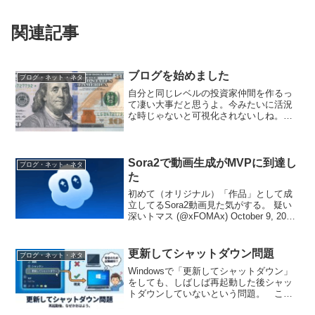
関連記事
ブログを始めました
ブログ・ネット・ネタ
自分と同じレベルの投資家仲間を作るっ
て凄い大事だと思うよ。今みたいに活況
な時じゃないと可視化されないしね。そ
こ意識してブログでも配信でもいいけど
何かアクション起こしていくっていうの
は重要だと思う。ツイキャスに行けば一
杯あるのかなあ。— 東証...
Sora2で動画生成がMVPに到達し
ブログ・ネット・ネタ
た
初めて（オリジナル）「作品」として成
立してるSora2動画見た気がする。 疑い
深いトマス (@xFOMAx) October 9, 2025
普段AI驚き屋みたいなことはやらない
ようにしているが、先月末のSora2発表は
久々に驚いた。 少...
更新してシャットダウン問題
ブログ・ネット・ネタ
Windowsで「更新してシャットダウン」
をしても、しばしば再起動した後シャッ
トダウンしていないという問題。 この
場合の「更新」は起動したまま（オンメ