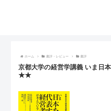
ホーム
書評・レビュー
書評
京都大学の経営学講義 いま日
★★