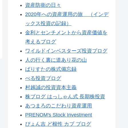
資産防衛の日々
2020年への資産運用の旅 （インデ
ックス投資の記録）
金利とセンチメントから資産価値を
考えるブログ
ワイルドインベスターズ投資ブログ
人の行く裏に道あり花の山
ばりすたの株式備忘録
べる投資ブログ
村越誠の投資資本主義
株ブログ はっしゃん式 長期株投資
あつまろのこだわり資産運用
PRENOM's Stock Investment
ぴょん吉 ど根性 カブ ブログ