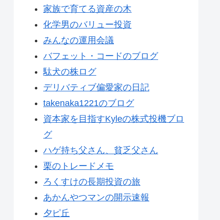
家族で育てる資産の木
化学男のバリュー投資
みんなの運用会議
バフェット・コードのブログ
駄犬の株ログ
デリバティブ偏愛家の日記
takenaka1221のブログ
資本家を目指すKyleの株式投機ブロ
グ
ハゲ持ち父さん、貧乏父さん
栗のトレードメモ
ろくすけの長期投資の旅
あかんやつマンの開示速報
夕ピ丘