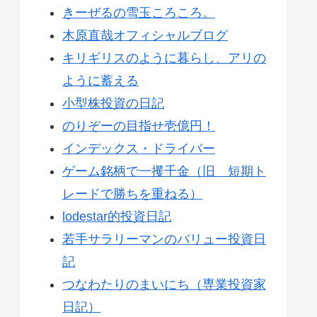
きーぜるの雪玉ころころ。
木原直哉オフィシャルブログ
キリギリスのように暮らし、アリの
ように蓄える
小型株投資の日記
のりぞーの目指せ壱億円！
インデックス・ドライバー
ゲーム銘柄で一攫千金（旧 短期ト
レードで勝ちを重ねる）
lodestar的投資日記
若手サラリーマンのバリュー投資日
記
つなわたりのまいにち（専業投資家
日記）