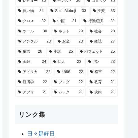
レビュー
36
モンスト
36
コミック
35
買い物
34
SmileMoheji
33
投資
33
クロス
32
中国
31
行動経済
31
ツール
30
ネット
29
社会
28
メンタル
28
お金
28
雑誌
27
亀吉
26
小説
25
バフェット
25
金融
24
個人
23
IPO
23
アメリカ
22
4686
22
格言
22
経済学
22
ブログ
22
教育
21
アプリ
21
ムック
21
倹約
21
リンク集
日々是好日