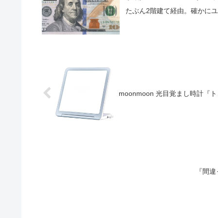
たぶん2階建て経由。確かに
moonmoon 光目覚まし時計
『間違