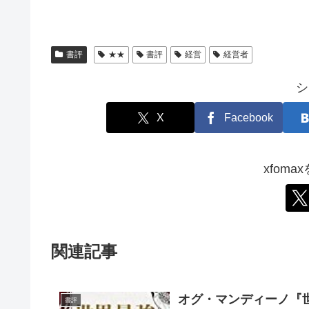
書評
★★
書評
経営
経営者
シ
X
Facebook
xfom
関連記事
オグ・マンディーノ『
書評