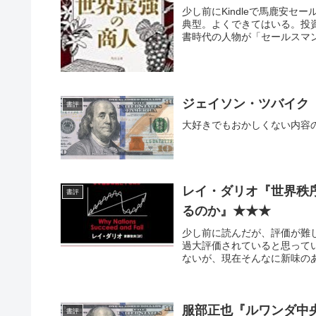
少し前にKindleで馬鹿安
典型。よくできてはいる。投
書時代の人物が「セールスマン
ジェイソン・ツバイク
書評
大好きでもおかしくない内容
レイ・ダリオ『世界秩
書評
るのか』★★★
少し前に読んだが、評価が難
過大評価されていると思って
ないが、現在そんなに新味のあ
服部正也『ルワンダ中
書評