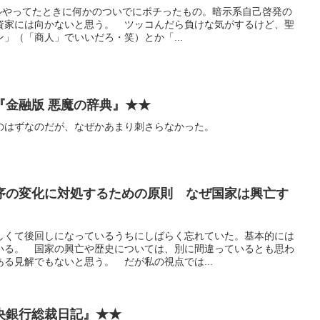
セールやってたときに何かのついでにポチったもの。暗示系自己啓発の
資家には向かないと思う。 ツッコんだら負けな気がするけど、聖
」（「商人」でいいだろ・笑）とか「...
『金融版 悪魔の辞典』★★
のはずなのだが、なぜかあまり刺さらなかった。
序の変化に対処するための原則 なぜ国家は興亡す
しくて後回しになっているうちにしばらく忘れていた。基本的には
いる。 国家の興亡や歴史については、別に間違っているとも思わ
る見解でもないと思う。 だが私の視点では...
央銀行総裁日記』★★