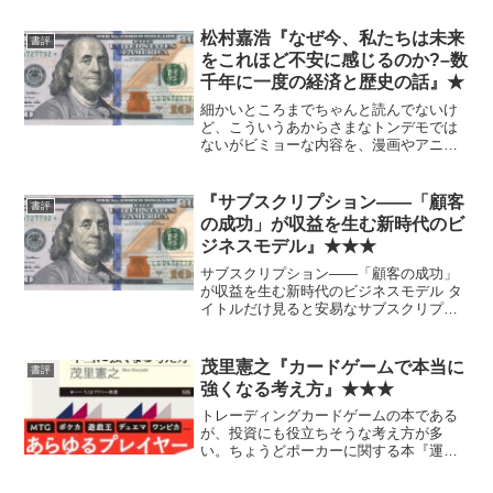
ル。 | みきまるの優待バリュー株日誌 -
楽天ブログ 現時点の私から見て特別印
松村嘉浩『なぜ今、私たちは未来
書評
象に残る部分はな...
をこれほど不安に感じるのか?–数
千年に一度の経済と歴史の話』★
細かいところまでちゃんと読んでないけ
ど、こういうあからさまなトンデモでは
ないがビミョーな内容を、漫画やアニメ
と絡めて語るというのは、なんかイヤ
だ。ある程度は同属嫌悪なのかもしれん
けど。 正しい部分もないではないが、
『サブスクリプション――「顧客
書評
それは当たり前の知識の部分...
の成功」が収益を生む新時代のビ
ジネスモデル』★★★
サブスクリプション――「顧客の成功」
が収益を生む新時代のビジネスモデル タ
イトルだけ見ると安易なサブスクリプシ
ョンビジネス本に見えるが、かなり骨太
なビジネス書。米国の小売のOMO施作と
か色々と勉強になる。— ROKKAKU
茂里憲之『カードゲームで本当に
書評
(@rockon...
強くなる考え方』★★★
トレーディングカードゲームの本である
が、投資にも役立ちそうな考え方が多
い。ちょうどポーカーに関する本『運と
実力の間』に近い位置づけである。 以
下自分用のメモ。これだけで内容を理解