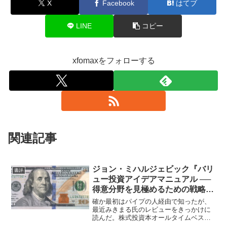
X
Facebook
はてブ
LINE
コピー
xfomaxをフォローする
関連記事
ジョン・ミハルジェビック『バリ
書評
ュー投資アイデアマニュアル ──
得意分野を見極めるための戦略の
宝庫』★★★
確か最初はパイプの人経由で知ったが、
最近みきまる氏のレビューをきっかけに
読んだ。株式投資本オールタイムベスト
28位、バリュー投資アイデアマニュア