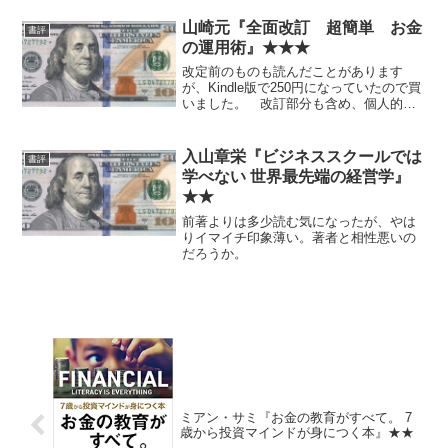
が、改めて通して読むと、まあ色んな意
味ですごい。 現代とは政治や利権の状
山崎元『全面改訂 超簡単 お金
書評
況もだいぶ違うだろうから、...
の運用術』★★★
改定前のものも読んだことがあります
が、Kindle版で250円になっていたので買
いました。 改訂部分も含め、個人的に
はすでに既知の内容ですが、非常に良心
的で平易です。おすすめします。 本質
的ではありませんが、思ったことをひと
入山章栄『ビジネススクールでは
書評
つだけ。これから...
学べない 世界最先端の経営学』
★★
前著よりは多少読む気になったが、やは
りイマイチ印象薄い。著者と相性悪いの
だろうか。
ミアン・サミ『お金の教育がすべて。 7
歳から投資マインドが身につく本』★★