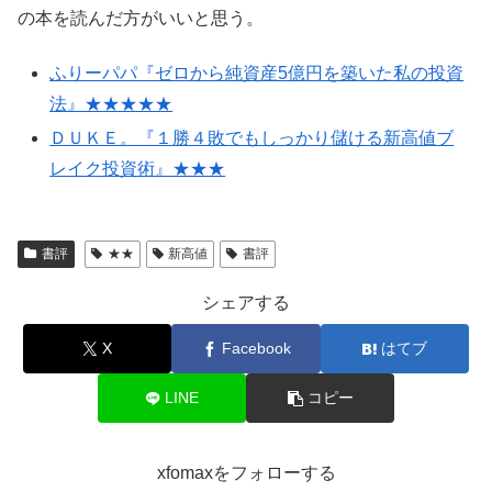
の本を読んだ方がいいと思う。
ふりーパパ『ゼロから純資産5億円を築いた私の投資
法』★★★★★
ＤＵＫＥ。『１勝４敗でもしっかり儲ける新高値ブ
レイク投資術』★★★
書評
★★
新高値
書評
シェアする
X
Facebook
はてブ
LINE
コピー
xfomaxをフォローする