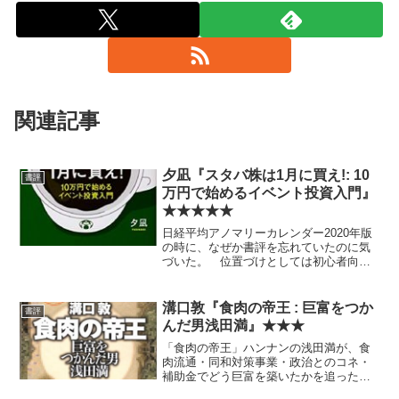
関連記事
夕凪『スタバ株は1月に買え!: 10
書評
万円で始めるイベント投資入門』
★★★★★
日経平均アノマリーカレンダー2020年版
の時に、なぜか書評を忘れていたのに気
づいた。 位置づけとしては初心者向け
本になると思うが、普遍的に通用する内
容が多く、初心者でなくとも非常に有益
だと思う。タイトルがあまり内容を正確
溝口敦『食肉の帝王 : 巨富をつか
書評
に表していないような...
んだ男浅田満』★★★
「食肉の帝王」ハンナンの浅田満が、食
肉流通・同和対策事業・政治とのコネ・
補助金でどう巨富を築いたかを追ったノ
ンフィクション。漠然とは知っていた