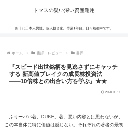
トマスの疑い深い資産運用
四十代日本人男性。個人投資家。専業1年目。日々勉強中です。
ホーム
書評・レビュー
書評
『スピード出世銘柄を見逃さずにキャッチ
する 新高値ブレイクの成長株投資法
――10倍株との出合い方を学ぶ』★★
2020.05.11
ふりーパパ著、DUKE。著。悪い内容とは思わないが、
この本自体に特に価値は感じない。それぞれの著者の最初