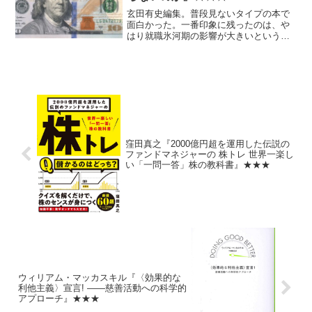
玄田有史編集。普段見ないタイプの本で
面白かった。一番印象に残ったのは、や
はり就職氷河期の影響が大きいというこ
と。 そして、（少なくとも自分の条件
では）マクロ経済を正しく理解・予測し
て投資成績に生かすなんてことは無理
だ、ということ。
窪田真之『2000億円超を運用した伝説の
ファンドマネジャーの 株トレ 世界一楽し
い「一問一答」株の教科書』★★★
ウィリアム・マッカスキル『〈効果的な
利他主義〉宣言! ――慈善活動への科学的
アプローチ』★★★