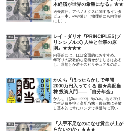
本経済が世界の希望になる』★★
過去書評。アベノミクスに関するインタ
ビュー本。やや薄い（物理的にも内容的
にも）。
レイ・ダリオ『PRINCIPLES(プ
書評
リンシプルズ) 人生と仕事の原
則』★★★★
内容的には、ほぼ全面的におすすめ。
年寄りの説教的な恩着せがましさはある
し、瞑想とか若干スピリチュアルの名残
を感じたり、右脳・左脳とかちょっと古
いかなと思うところもなくはないけど、
どれも年齢・年代的にしょうがないかで
かんち『ほったらかしで年間
書評
済むレベル。 ただし原理...
2000万円入ってくる 超★高配当
株 投資入門――「自分年金」を
増やす最強の５ステップ』
かんち（@kanti990）氏の本。地方在住
★★★★
で生活費を抑え高配当株・優待株に分散
し基本的に常にロングで暴落時に買い出
動する という非常に再現性の高い王道
パターンのひとつの代表例・実践例。と
ても良心的でよい本だと思われる。 こ
『人手不足なのになぜ賃金が上が
書評
れからのインフレ...
らないのか』★★★