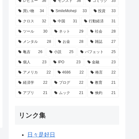
レビュー
36
モンスト
36
コミック
35
買い物
34
SmileMoheji
33
投資
33
クロス
32
中国
31
行動経済
31
ツール
30
ネット
29
社会
28
メンタル
28
お金
28
雑誌
27
亀吉
26
小説
25
バフェット
25
個人
23
IPO
23
金融
23
アメリカ
22
4686
22
格言
22
経済学
22
ブログ
22
教育
21
アプリ
21
ムック
21
倹約
21
リンク集
日々是好日