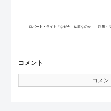
ロバート・ライト『なぜ今、仏教なのか――瞑想・
コメント
コメン