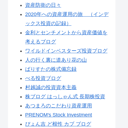
資産防衛の日々
2020年への資産運用の旅 （インデ
ックス投資の記録）
金利とセンチメントから資産価値を
考えるブログ
ワイルドインベスターズ投資ブログ
人の行く裏に道あり花の山
ばりすたの株式備忘録
べる投資ブログ
村越誠の投資資本主義
株ブログ はっしゃん式 長期株投資
あつまろのこだわり資産運用
PRENOM's Stock Investment
ぴょん吉 ど根性 カブ ブログ