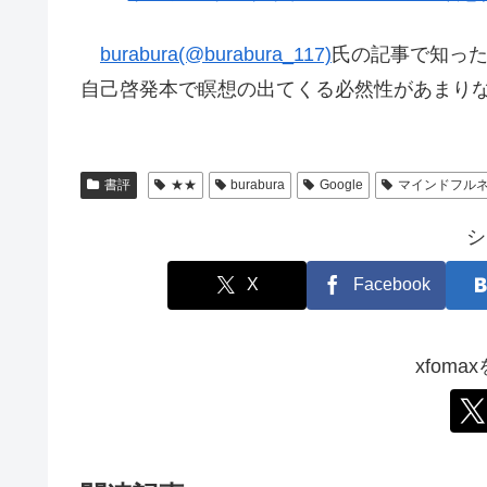
burabura(@burabura_117)
氏の記事で知っ
自己啓発本で瞑想の出てくる必然性があまり
書評
★★
burabura
Google
マインドフル
シ
X
Facebook
xfom