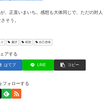
たが、正直いまいち。感想も大体同じで、ただの対人
なさそう。
ネス
書評
瞑想
自己啓発
ェアする
はてブ
LINE
コピー
axをフォローする