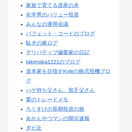
家族で育てる資産の木
化学男のバリュー投資
みんなの運用会議
バフェット・コードのブログ
駄犬の株ログ
デリバティブ偏愛家の日記
takenaka1221のブログ
資本家を目指すKyleの株式投機ブロ
グ
ハゲ持ち父さん、貧乏父さん
栗のトレードメモ
ろくすけの長期投資の旅
あかんやつマンの開示速報
夕ピ丘