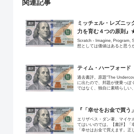
関連記事
ミッチェル・レズニッ
書評
力を育む４つの原則』
Scratch - Imagine, P
想としては価値はあると思う
ティム・ハーフォード
書評
過去書評。原題"The Under
に出たので、邦題が便乗っぽ
ではなく、独自に素晴らしい、
『「幸せをお金で買う」5
書評
エリザベス・ダン著、マイケ
てはいいのでは。【書評】「
「幸せはお金で買えます。正し