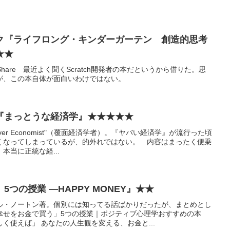
ク『ライフロング・キンダーガーテン 創造的思考
★★
rogram, Share 最近よく聞くScratch開発者の本だというから借りた。思
が、この本自体が面白いわけではない。
『まっとうな経済学』★★★★★
cover Economist"（覆面経済学者）。『ヤバい経済学』が流行った頃
くなってしまっているが、的外れではない。 内容はまったく便乗
本当に正統な経...
つの授業 ―HAPPY MONEY』★★
ル・ノートン著。個別には知ってる話ばかりだったが、まとめとし
幸せをお金で買う」5つの授業｜ポジティブ心理学おすすめの本
く使えば」 あなたの人生観を変える、お金と...