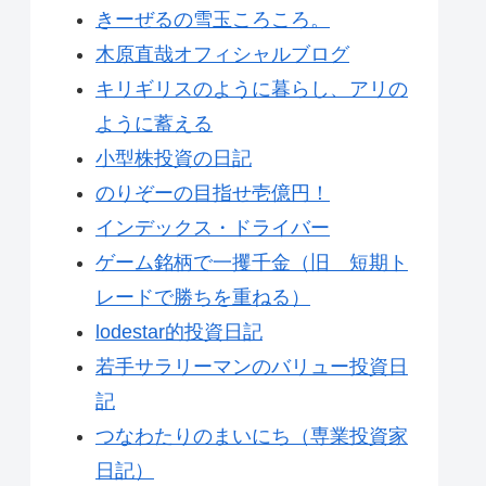
きーぜるの雪玉ころころ。
木原直哉オフィシャルブログ
キリギリスのように暮らし、アリの
ように蓄える
小型株投資の日記
のりぞーの目指せ壱億円！
インデックス・ドライバー
ゲーム銘柄で一攫千金（旧 短期ト
レードで勝ちを重ねる）
lodestar的投資日記
若手サラリーマンのバリュー投資日
記
つなわたりのまいにち（専業投資家
日記）