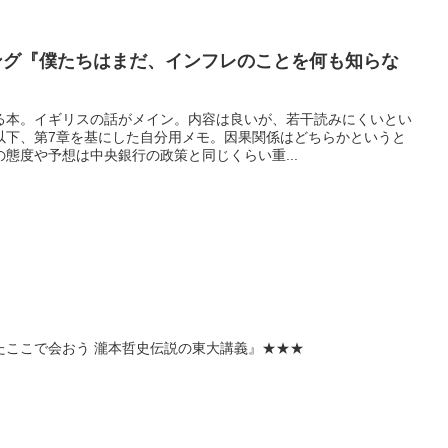
ング『僕たちはまだ、インフレのことを何も知らな
る本。イギリスの話がメイン。内容は良いが、若干読みにくいとい
以下、第7章を基にした自分用メモ。因果関係はどちらかというと
態度や予想は中央銀行の政策と同じくらい重...
またここで会おう 瀧本哲史伝説の東大講義』★★★