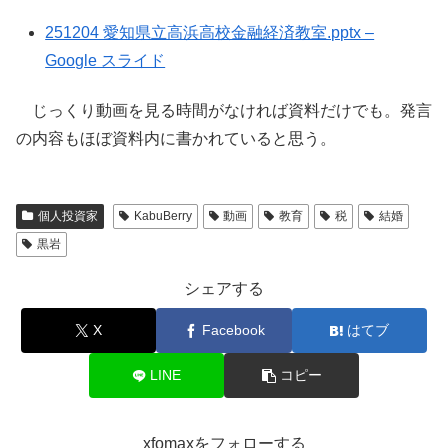
251204 愛知県立高浜高校金融経済教室.pptx –
Google スライド
じっくり動画を見る時間がなければ資料だけでも。発言
の内容もほぼ資料内に書かれていると思う。
個人投資家
KabuBerry
動画
教育
税
結婚
黒岩
シェアする
X
Facebook
はてブ
LINE
コピー
xfomaxをフォローする