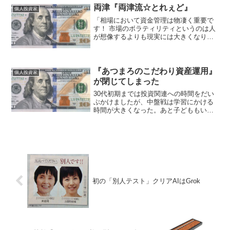
時起きで四季報を“写経”→1400社に到
両津『両津流☆とれぇど』
個人投資家
達！ なぜ...
「相場において資金管理は物凄く重要で
す！ 市場のボラティリティというのは人
が想像するよりも現実には大きくなりま
す」 皆様、またいつか何処かでお会いで
きたらいいですね。 では達者で！— 両津
(@ryoooootu7) 2015, 1月 8...
『あつまろのこだわり資産運用』
個人投資家
が閉じてしまった
30代初期までは投資関連への時間をだい
ぶかけましたが、中盤戦は学習にかける
時間が大きくなった。あと子どももいて
私生活も。後半はかなり仕事への傾
斜。 自分の30代は仕事のウエートがか
なり大きくなりました— あつまろ
(@atsumaro1) ...
初の「別人テスト」クリアAIはGrok