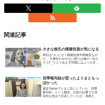
関連記事
大きな株氏の模擬投資が気になる
個人投資家
明日はついにゼミ模擬投資中間報告なの
だ… 大番狂わせがない限りは俺が一位だ
ろう(^_^) とりあえず同期にはぶっちぎり
の差をつけて、さらに上回生を唸らせる
ことが目標。 #模擬投資— 大きな株
(@28_sk3) 2014, 6月 5 他人ご...
四季報写経が思ったよりまともっ
個人投資家
ぽかった
最近Twitterでたまに目にしていた「四季
報写経」という概念。以前の記事でも否
定的な視点で言及していたが、原典と思
われる方の記事と動画を見てみたら、思
ったより良さそうだった。女子大生が朝4