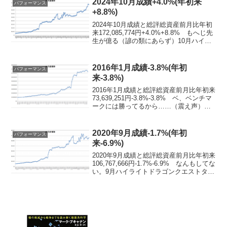
2024年10月成績+4.0%(年初来
パフォーマンス
+8.8%)
2024年10月成績と総評総資産前月比年初
来172,085,774円+4.0%+8.8% もへじ先
生が億る（諺の類にあらず）10月ハイラ
イトもへじ先生が億る（大事なことなの
で二回言いました） 閃光のデビューか
ら苦節8年10ヶ月。SmileM...
2016年1月成績-3.8%(年初
パフォーマンス
来-3.8%)
2016年1月成績と総評総資産前月比年初来
73,639,251円-3.8%-3.8% ベ、ベンチマ
ークには勝ってるから……（震え声）。1
月ハイライト日経ヘイキンズぼろ負け
勝負銘柄は流動性がないためそのまま食
らってしまう。3倍優待口座は相変...
2020年9月成績-1.7%(年初
パフォーマンス
来-6.9%)
2020年9月成績と総評総資産前月比年初来
106,767,666円-1.7%-6.9% なんもしてな
い。9月ハイライトドラゴンクエストタク
ト 運営的には、アイテム保有制限の拡
張とか、イベントストーリーの更新を分
割するとか、公式Twitter...