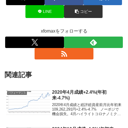
LINE
コピー
xfomaxをフォローする
関連記事
2020年4月成績+2.4%(年初
パフォーマンス
来-4.7%)
2020年4月成績と総評総資産前月比年初来
109,262,291円+2.4%-4.7% ノーポジで
機会損失。4月ハイライトコロナノミクス
バブル テレワークサラリーマンのせい
か日銀のせいかあるいは両方か、4493 サ
イバーセキュリティクラウド...