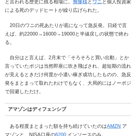
と言われる歴史に残る相場に。
無惨様
と
ワニ
と個人投資家
による死のデッドヒートが繰り広げられた。
20日のワニの死あたりが底になって急反発。日経で言
えば、約22000→16000→19000と半値戻しの状態で終わ
る。
自分はと言えば、2月末で「そろそろと買い出動」とか
言っていたポジは当然即座に吹き飛ばされ、超短期の流れ
が見えるときだけ何度か小遣い稼ぎ成功したものの、急反
発をまとまって取れたわけでもなく、大局的にはノーポジ
で回避しただけ。
アマゾンはディフェンシブ
ある程度まとまった額を持ち続けていたのは
AMZN
ア
マゾンと、NISA口座の
6200
インソースのみ。