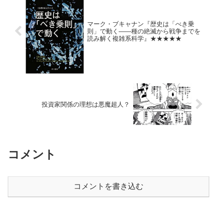
マーク・ブキャナン『歴史は「べき乗
則」で動く――種の絶滅から戦争までを
読み解く複雑系科学』★★★★★
投資家関係の理想は悪魔超人？
コメント
コメントを書き込む