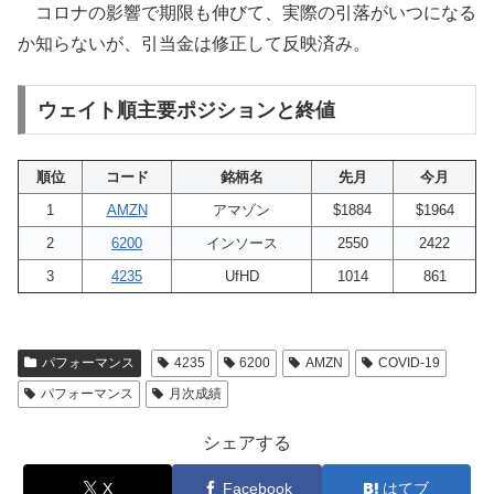
コロナの影響で期限も伸びて、実際の引落がいつになる
か知らないが、引当金は修正して反映済み。
ウェイト順主要ポジションと終値
順位
コード
銘柄名
先月
今月
1
AMZN
アマゾン
$1884
$1964
2
6200
インソース
2550
2422
3
4235
UfHD
1014
861
パフォーマンス
4235
6200
AMZN
COVID-19
パフォーマンス
月次成績
シェアする
X
Facebook
はてブ