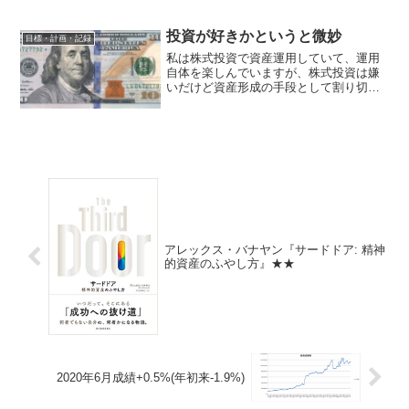
ったん全部売ったほうが目先儲かるであ
ろうことはほぼ確信していた（実際その
通りだった）が、あ...
投資が好きかというと微妙
目標・計画・記録
私は株式投資で資産運用していて、運用
自体を楽しんでいますが、株式投資は嫌
いだけど資産形成の手段として割り切っ
てやっています、っていう人はいるのか
な・・。— 弐億貯男 (@2okutameo)
2014, 10月 5 弐億貯男(@2okuta...
アレックス・バナヤン『サードドア: 精神
的資産のふやし方』★★
2020年6月成績+0.5%(年初来-1.9%)