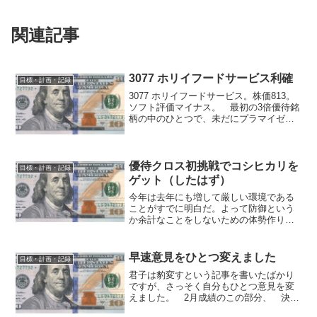
関連記事
3077 ホリイフードサービス利確
目標・計画・記録
3077 ホリイフードサービス。株価813。
ソフト評価マイナス。 最初の3倍優待銘
柄の中のひとつで、未だにプラマイゼロ
近辺の負け組だったが、3053 ペッパーフ
ードサービスとの提携とかで爆上げ。
史上最高値でこれから上がっていっても
別におか...
優待クロス初挑戦でコシヒカリを
目標・計画・記録
ゲット（したはず）
今年は去年にも増して厳しい環境である
ことがすでに明白だ。よって防御という
か余計なことをしないための体勢作りと
して、今まで放置していた優待クロス
（優待タダ取り）をやってみることにし
た。 テストとして、1月末の1928 積水
早速意見をひとつ変えました
目標・計画・記録
ハウス 1,000株...
君子は豹変すという記事を書いたばかり
ですが、さっそく自分もひとつ意見を変
えました。 2月成績のこの部分、 決算
翌日から翌々日の7000超えたあたりでい