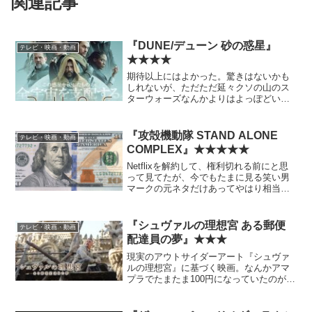
関連記事
『DUNE/デューン 砂の惑星』
テレビ・映画・動画
★★★★
期待以上にはよかった。驚きはないかも
しれないが、ただただ延々クソの山のス
ターウォーズなんかよりはよっぽどいい
わ。 1984年のデイヴィッド・リンチ版
もリアルタイムではないが観たことがあ
る。特別な思い入れはない。
『攻殻機動隊 STAND ALONE
テレビ・映画・動画
COMPLEX』★★★★★
Netflixを解約して、権利切れる前にと思
って見てたが、今でもたまに見る笑い男
マークの元ネタだけあってやはり相当ク
オリティ高い。 2002年放送作品だが、
元々かなり未来の設定だからSF関係の違
和感はそれほどない。ほぼどこにでもハ
『シュヴァルの理想宮 ある郵便
テレビ・映画・動画
イレグで現...
配達員の夢』★★★
現実のアウトサイダーアート『シュヴァ
ルの理想宮』に基づく映画。なんかアマ
プラでたまたま100円になっていたのが目
にが止まってポチったのだが、意外な拾
い物だった。地味で万人に受けるわけで