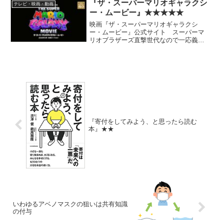
はないだろうが、自分にはすごく来るも
『ザ・スーパーマリオギャラクシ
テレビ・映画・動画
のがあった。
ー・ムービー』★★★★★
映画『ザ・スーパーマリオギャラクシ
ー・ムービー』公式サイト スーパーマ
リオブラザーズ直撃世代なので一応義務
的に見に行ったが、想像以上にめちゃく
ちゃ楽しかった。これはディズニーがか
つて持っていたもののすべてではなかろ
うか。 2作目なので説明不...
『寄付をしてみよう、と思ったら読む
本』★★
いわゆるアベノマスクの狙いは共有知識
の付与