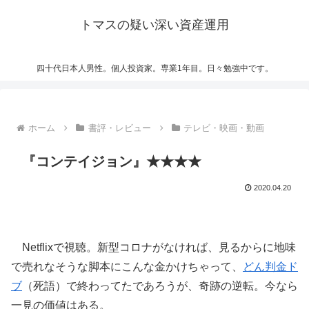
トマスの疑い深い資産運用
四十代日本人男性。個人投資家。専業1年目。日々勉強中です。
ホーム
書評・レビュー
テレビ・映画・動画
『コンテイジョン』★★★★
2020.04.20
Netflixで視聴。新型コロナがなければ、見るからに地味
で売れなそうな脚本にこんな金かけちゃって、
どん判金ド
ブ
（死語）で終わってたであろうが、奇跡の逆転。今なら
一見の価値はある。