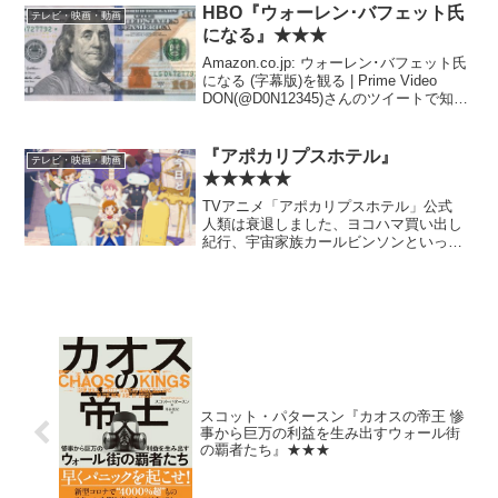
タ。 後半は今のところ「カラー（≒旧
HBO『ウォーレン･バフェット氏
テレビ・映画・動画
ガイナ...
になる』★★★
Amazon.co.jp: ウォーレン･バフェット氏
になる (字幕版)を観る | Prime Video
DON(@D0N12345)さんのツイートで知っ
て見た。 『スノーボール』など一通り
の本を読んでいる身からすると、そこま
で新鮮味はなか...
『アポカリプスホテル』
テレビ・映画・動画
★★★★★
TVアニメ「アポカリプスホテル」公式
人類は衰退しました、ヨコハマ買い出し
紀行、宇宙家族カールビンソンといった
私が好きなタイプのSF人情ギャグ（？）
を全部足して3で割らない……みたいな感
じの作品。 それでいてキャラ原案が竹
本泉でばっちりハマ...
スコット・パタースン『カオスの帝王 惨
事から巨万の利益を生み出すウォール街
の覇者たち』★★★