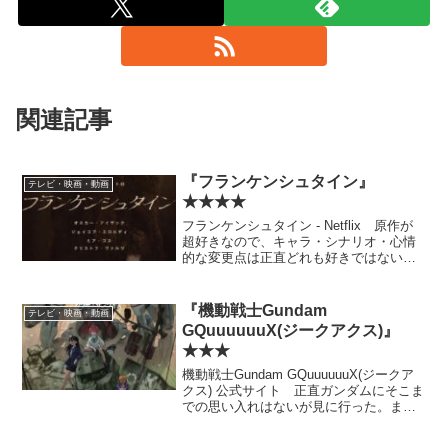
関連記事
『フランケンシュタイン』
テレビ・映画・動画
★★★★
フランケンシュタイン - Netflix 原作が
超好きなので、キャラ・シナリオ・心情
的な変更点は正直どれも好きではない。
もはやホラー要素が表面的なゴア以外な
きに等しい。表面的な筋は原作をなぞっ
ているものの、もはや同一モチーフの別
『機動戦士Gundam
テレビ・映画・動画
作品と言って...
GQuuuuuuX(ジークアクス)』
★★★
機動戦士Gundam GQuuuuuuX(ジークア
クス) 公式サイト 正直ガンダムにそこま
での思い入れはないが見に行った。まだ
露骨なネタバレはしないが、前半は公式
でここまでやっていいのかとなんかワロ