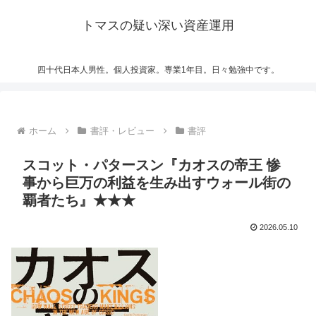
トマスの疑い深い資産運用
四十代日本人男性。個人投資家。専業1年目。日々勉強中です。
ホーム
書評・レビュー
書評
スコット・パタースン『カオスの帝王 惨
事から巨万の利益を生み出すウォール街の
覇者たち』★★★
2026.05.10