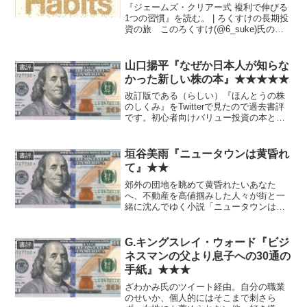
『ジェームズ・クリアー式 複利で伸びる
1つの習慣』を読む。 | ろくすけの長期投
資の旅 このろくすけ(@6_suke)氏の記
事で知った。 すでに過去にも『習慣の
力』など類書はあった気がするが、後発
だけあってまとまり具合もアップデート
山口揚平『なぜか日本人が知らな
書評
も良く、...
かった新しい株の本』★★★★★
改訂版である（らしい）『ほんとうの株
のしくみ』をTwitterで見たので過去書評
です。初心者向けバリュー投資の本とし
て非常にわかりやすく優れています。
中でも印象に残っているのは32Pのコラ
ムです。利子（≒インフレ）の本質はお
垣谷美雨『ニュータウンは黄昏れ
書評
金が腐ることで...
て』★★
郊外の団地を眺めて黄昏れたいあなた
へ、不動産を高値掴みした人々が街と一
緒に沈んでゆく小説「ニュータウンは黄
昏れて」 : 市況かぶ全力２階建 言うま
でもなく2階建て経由。 きちんと読んで
ないし、全体として面白かったとは言い
G.キングスレイ・ウォード『ビジ
書評
がたいが、無視できな...
ネスマンの父より息子への30通の
手紙』★★★
ざわかみ氏のツイート経由。自分の職業
のせいか、個人的にはそこまで刺さら