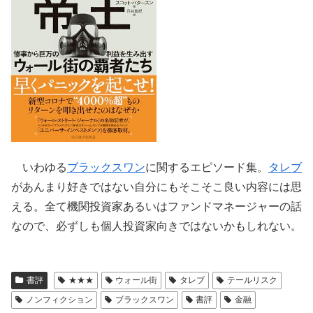
いわゆる
ブラックスワン
に関するエピソード集。
タレブ
があんまり好きではない自分にもそこそこ良い内容には思
える。全て機関投資家あるいはファンドマネージャーの話
なので、必ずしも個人投資家向きではないかもしれない。
書評
★★★
ウォール街
タレブ
テールリスク
ノンフィクション
ブラックスワン
書評
金融