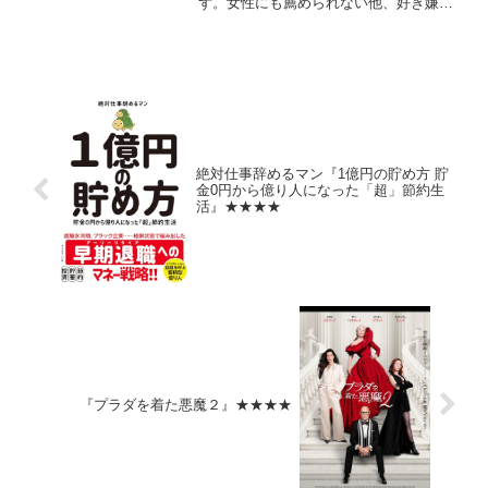
ず。女性にも薦められない他、好き嫌い
はかなり出そうだが、総じて良い本とは
思う。
絶対仕事辞めるマン『1億円の貯め方 貯
金0円から億り人になった「超」節約生
活』★★★★
『プラダを着た悪魔２』★★★★