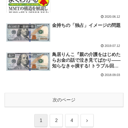
2020.06.12
金持ちの「独占」イメージの問題
政治経済・金融一般
2019.07.12
鳥居りんこ『親の介護をはじめた
書評
らお金の話で泣き見てばかり――
知らなきゃ損する! トラブル回避
の基礎知識』★★
2018.09.03
次のページ
次
1
2
4