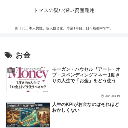
トマスの疑い深い資産運用
四十代日本人男性。個人投資家。専業1年目。日々勉強中です。
お金
モーガン・ハウセル『アート・オ
書評
ブ・スペンディングマネー 1度き
りの人生で「お金」をどう使うべ
きか？』★★★
2026.03.19
人生のKPIがお金なのはそれほど
政治経済・金融一般
おかしくない