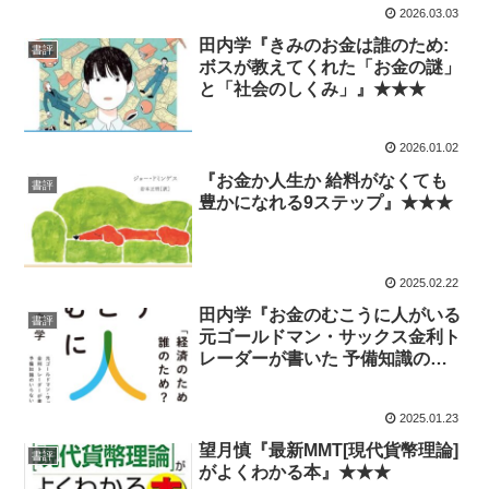
2026.03.03
田内学『きみのお金は誰のため:
書評
ボスが教えてくれた「お金の謎」
と「社会のしくみ」』★★★
2026.01.02
『お金か人生か 給料がなくても
書評
豊かになれる9ステップ』★★★
2025.02.22
田内学『お金のむこうに人がいる
書評
元ゴールドマン・サックス金利ト
レーダーが書いた 予備知識のい
らない経済新入門』★★★★
2025.01.23
望月慎『最新MMT[現代貨幣理論]
書評
がよくわかる本』★★★