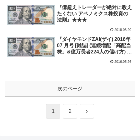
『億超えトレーダーが絶対に教え
書評
たくない アベノミクス株投資の
法則』★★★
2018.03.20
『ダイヤモンドZAI(ザイ) 2016年
書評
07 月号 [雑誌] (連続増配「高配当
株」&億万長者224人の儲け方) 』
★
2016.05.26
次のページ
次
1
2
へ