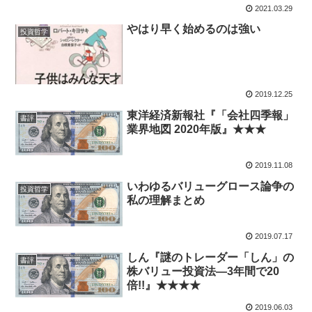
2021.03.29
やはり早く始めるのは強い
投資哲学
2019.12.25
東洋経済新報社『「会社四季報」
書評
業界地図 2020年版』★★★
2019.11.08
いわゆるバリューグロース論争の
投資哲学
私の理解まとめ
2019.07.17
しん『謎のトレーダー「しん」の
書評
株バリュー投資法―3年間で20
倍!!』★★★★
2019.06.03