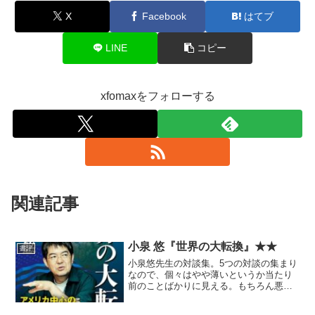
X
Facebook
はてブ
LINE
コピー
xfomaxをフォローする
関連記事
小泉 悠『世界の大転換』★★
書評
小泉悠先生の対談集。5つの対談の集まり
なので、個々はやや薄いというか当たり
前のことばかりに見える。もちろん悪い
内容ではない。