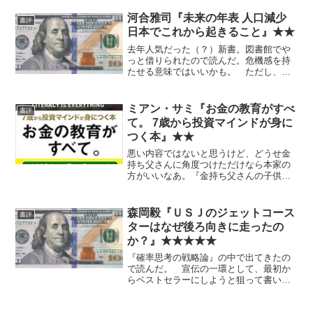
河合雅司『未来の年表 人口減少
書評
日本でこれから起きること』★★
去年人気だった（？）新書。図書館でや
っと借りられたので読んだ。危機感を持
たせる意味ではいいかも。 ただし、対
策の提言のところもそんなに独自性があ
るでもなく、あくまでそれだけ。
ミアン・サミ『お金の教育がすべ
書評
て。 7歳から投資マインドが身に
つく本』★★
悪い内容ではないと思うけど、どうせ金
持ち父さんに角度つけただけなら本家の
方がいいなあ。『金持ち父さんの子供は
みんな天才 ― 親だからできるお金の教
育』★★★
森岡毅『ＵＳＪのジェットコース
書評
ターはなぜ後ろ向きに走ったの
か？』★★★★★
『確率思考の戦略論』の中で出てきたの
で読んだ。 宣伝の一環として、最初か
らベストセラーにしようと狙って書いた
とか。確かに抜群に面白い。 実は今ま
で一度もUSJに行ったことがないのだ