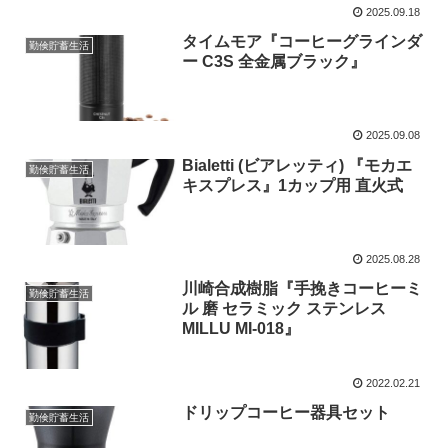
2025.09.18
タイムモア『コーヒーグラインダ
勤倹貯蓄生活
ー C3S 全金属ブラック』
2025.09.08
Bialetti (ビアレッティ) 『モカエ
勤倹貯蓄生活
キスプレス』1カップ用 直火式
2025.08.28
川崎合成樹脂『手挽きコーヒーミ
勤倹貯蓄生活
ル 磨 セラミック ステンレス
MILLU MI-018』
2022.02.21
ドリップコーヒー器具セット
勤倹貯蓄生活