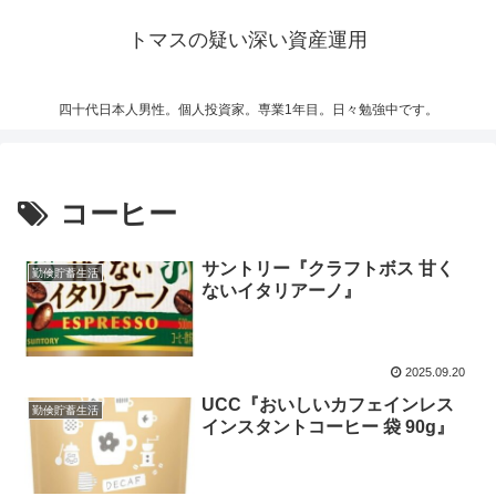
トマスの疑い深い資産運用
四十代日本人男性。個人投資家。専業1年目。日々勉強中です。
コーヒー
サントリー『クラフトボス 甘く
勤倹貯蓄生活
ないイタリアーノ』
2025.09.20
UCC『おいしいカフェインレス
勤倹貯蓄生活
インスタントコーヒー 袋 90g』