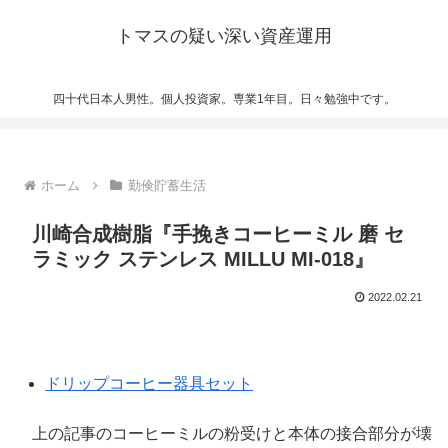
トマスの疑い深い資産運用
四十代日本人男性。個人投資家。専業1年目。日々勉強中です。
ホーム
勤倹貯蓄生活
川崎合成樹脂『手挽きコーヒーミル 磨 セ
ラミック ステンレス MILLU MI-018』
2022.02.21
ドリップコーヒー器具セット
上の記事のコーヒーミルの粉受けと本体の接合部分が壊