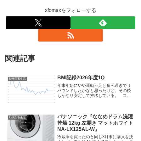
xfomaxをフォローする
関連記事
BMI記録2026年度1Q
勤倹貯蓄生活
年末年始にやや運動不足と食べ過ぎでリ
バウンドしたかなと思ったけど、その後
もかなり安定して推移している。 コロ
ナの頃に始めた筋トレも地味に継続はし
ているし、お腹のすき具合などから判定
しても、今の体重68kg, BMI23.5ぐらいを
健康体重と...
パナソニック『ななめドラム洗濯
勤倹貯蓄生活
乾燥 12kg 左開き マットホワイト
NA-LX125AL-W』
冷蔵庫を買ったのと同じ3月末に購入を決