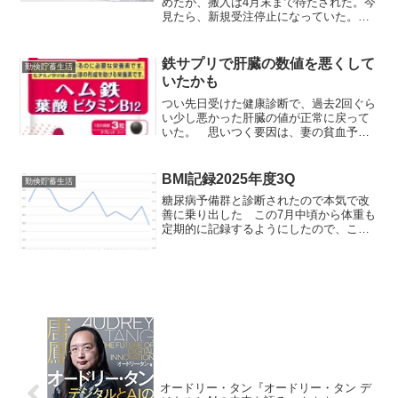
めたが、搬入は4月末まで待たされた。今
見たら、新規受注停止になっていた。パ
ナソニック「ドラム式洗濯乾燥機」新規
受注停止に関するお知らせ | 洗濯機・衣
類乾燥機 | Panasonic 高値掴みかなあと
鉄サプリで肝臓の数値を悪くして
勤倹貯蓄生活
思...
いたかも
つい先日受けた健康診断で、過去2回ぐら
い少し悪かった肝臓の値が正常に戻って
いた。 思いつく要因は、妻の貧血予防
に付き合って少しだけ飲んでいたヘム鉄
のサプリをやめたこと。 調べたら男性
には特に必要なく、過剰な場合は肝臓に
BMI記録2025年度3Q
勤倹貯蓄生活
害があるとのことだった...
糖尿病予備群と診断されたので本気で改
善に乗り出した この7月中頃から体重も
定期的に記録するようにしたので、ここ
にも四半期ごとぐらいの頻度で残してお
こうと思う。グラフは左目盛が体重、右
目盛がBMI。 冒頭の記事で書いたこと
以外には、踏み台昇降...
オードリー・タン『オードリー・タン デ