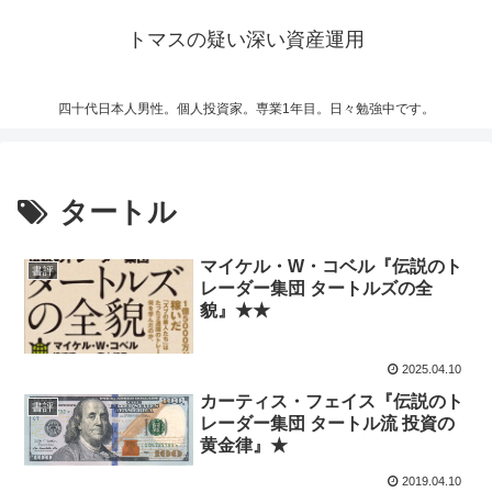
トマスの疑い深い資産運用
四十代日本人男性。個人投資家。専業1年目。日々勉強中です。
タートル
マイケル・W・コベル『伝説のト
書評
レーダー集団 タートルズの全
貌』★★
2025.04.10
カーティス・フェイス『伝説のト
書評
レーダー集団 タートル流 投資の
黄金律』★
2019.04.10