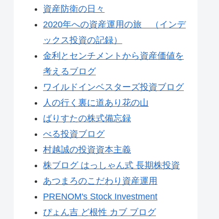
資産防衛の日々
2020年への資産運用の旅 （インデ
ックス投資の記録）
金利とセンチメントから資産価値を
考えるブログ
ワイルドインベスターズ投資ブログ
人の行く裏に道あり花の山
ばりすたの株式備忘録
べる投資ブログ
村越誠の投資資本主義
株ブログ はっしゃん式 長期株投資
あつまろのこだわり資産運用
PRENOM's Stock Investment
ぴょん吉 ど根性 カブ ブログ