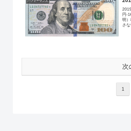
20
パフォーマンス
20
円-
明）
さな
次
1