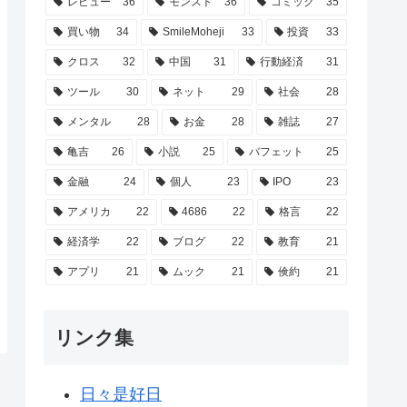
レビュー
36
モンスト
36
コミック
35
買い物
34
SmileMoheji
33
投資
33
クロス
32
中国
31
行動経済
31
ツール
30
ネット
29
社会
28
メンタル
28
お金
28
雑誌
27
亀吉
26
小説
25
バフェット
25
金融
24
個人
23
IPO
23
アメリカ
22
4686
22
格言
22
経済学
22
ブログ
22
教育
21
アプリ
21
ムック
21
倹約
21
リンク集
日々是好日