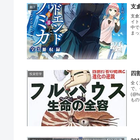
支倉
書評
支倉
イト
中で
まっ
四
投資哲学
全く
で、
(@h
もの