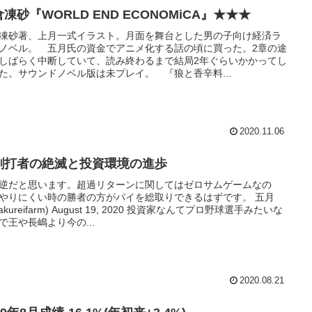
凍砂『WORLD END ECONOMiCA』★★★
凍砂著、上月一式イラスト。月面を舞台とした男の子向け経済ラ
ノベル。 五月氏の資金でアニメ化する話の頃に買った。2章の途
しばらく中断していて、読み終わるまで結局2年ぐらいかかってし
た。サウンドノベル版は未プレイ。 『狼と香辛料...
2020.11.06
割打者の絶滅と投資環境の進歩
逆だと思います。超過リターンに関してはゼロサムゲームなの
やりにくい時の勝者の方がパイを総取りできるはずです。 五月
akureifarm) August 19, 2020 投資家なんてプロ野球選手みたいな
で王や長嶋より今の...
2020.08.21