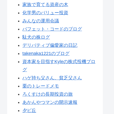
家族で育てる資産の木
化学男のバリュー投資
みんなの運用会議
バフェット・コードのブログ
駄犬の株ログ
デリバティブ偏愛家の日記
takenaka1221のブログ
資本家を目指すKyleの株式投機ブロ
グ
ハゲ持ち父さん、貧乏父さん
栗のトレードメモ
ろくすけの長期投資の旅
あかんやつマンの開示速報
夕ピ丘