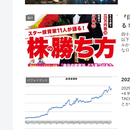
『日
書評
る
四十
以下
ルか
なロ
20
パフォーマンス
20
+4
TAC
とか