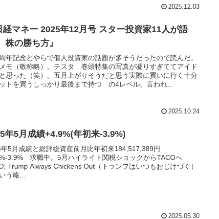
2025.12.03
経マネー 2025年12月号 スター投資家11人が語
！ 株の勝ち方』
周年記念とやらで個人投資家の話題が多そうだったので読んだ。
メモ（敬称略）。テスタ 巻頭特集の写真が凝りすぎててアイド
と思った（笑）。五月上がりそうだと思う実際に買いに行く十分
ットを買うしっかり最後まで持つ の4レベル。言われ...
2025.10.24
25年5月成績+4.9%(年初来-3.9%)
25年5月成績と総評総資産前月比年初来184,517,389円
.9%-3.9% 求職中。5月ハイライト関税ショックからTACOへ
O: Trump Always Chickens Out（トランプはいつもおじけづく）
いう略...
2025.05.30