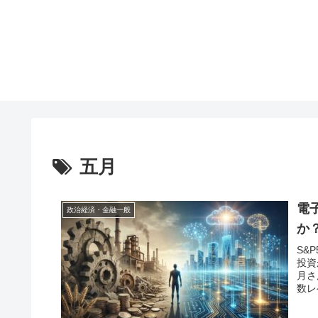
五月
電
政治経済・金融一般
か
S&
投資
月さ
数レ