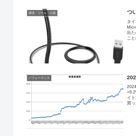
つ
環境・ツール・口座
タイ
Mi
出た
こと
20
パフォーマンス
20
+9
イト
買っ