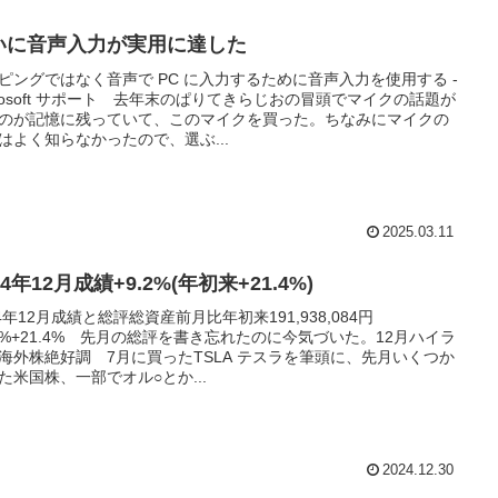
いに音声入力が実用に達した
ピングではなく音声で PC に入力するために音声入力を使用する -
crosoft サポート 去年末のぱりてきらじおの冒頭でマイクの話題が
のが記憶に残っていて、このマイクを買った。ちなみにマイクの
はよく知らなかったので、選ぶ...
2025.03.11
24年12月成績+9.2%(年初来+21.4%)
24年12月成績と総評総資産前月比年初来191,938,084円
.2%+21.4% 先月の総評を書き忘れたのに今気づいた。12月ハイラ
海外株絶好調 7月に買ったTSLA テスラを筆頭に、先月いくつか
た米国株、一部でオル○とか...
2024.12.30