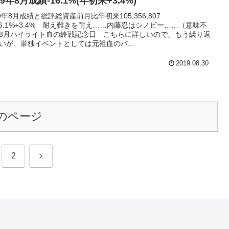
19年8月成績-16.1%(年初来+3.4%)
19年8月成績と総評総資産前月比年初来105,356,807
16.1%+3.4% 耐え難きを耐え……内藤忍はシノビー……（意味不
8月ハイライト血の終戦記念日 こちらに詳しいので、もう繰り返
いが、単独イベントとしては元祖血のバ...
2019.08.30
のページ
次
2
へ