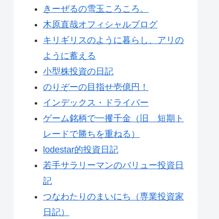
きーぜるの雪玉ころころ。
木原直哉オフィシャルブログ
キリギリスのように暮らし、アリの
ように蓄える
小型株投資の日記
のりぞーの目指せ壱億円！
インデックス・ドライバー
ゲーム銘柄で一攫千金（旧 短期ト
レードで勝ちを重ねる）
lodestar的投資日記
若手サラリーマンのバリュー投資日
記
つなわたりのまいにち（専業投資家
日記）