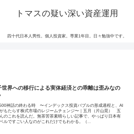
トマスの疑い深い資産運用
四十代日本人男性。個人投資家。専業1年目。日々勉強中です。
子世界への移行による実体経済との乖離は歪みなの
？
P500神話の終わる時 〜インデックス投資バブルの形成過程と、AI
がもたらす株式市場のレジームチェンジ〜｜五月（片山晃） 五
んのこれを読んだ。無茶苦茶素晴らしい記事で、やっぱり日本有
ベルですごい人なのがこれだけでもわかる。（...