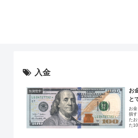
入金
お
投資哲学
と
お金
損す
たお
た1