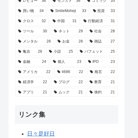
レビュー
36
モンスト
36
コミック
35
買い物
34
SmileMoheji
33
投資
33
クロス
32
中国
31
行動経済
31
ツール
30
ネット
29
社会
28
メンタル
28
お金
28
雑誌
27
亀吉
26
小説
25
バフェット
25
金融
24
個人
23
IPO
23
アメリカ
22
4686
22
格言
22
経済学
22
ブログ
22
教育
21
アプリ
21
ムック
21
倹約
21
リンク集
日々是好日