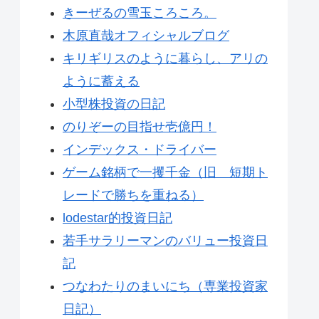
きーぜるの雪玉ころころ。
木原直哉オフィシャルブログ
キリギリスのように暮らし、アリの
ように蓄える
小型株投資の日記
のりぞーの目指せ壱億円！
インデックス・ドライバー
ゲーム銘柄で一攫千金（旧 短期ト
レードで勝ちを重ねる）
lodestar的投資日記
若手サラリーマンのバリュー投資日
記
つなわたりのまいにち（専業投資家
日記）