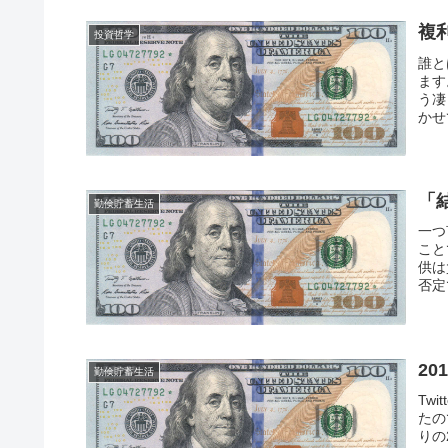
複
投資哲学
誰と
ます
う凄
かせ
「
勤倹貯蓄生活
一つ
ことで
供は
否定
20
勤倹貯蓄生活
Twi
たの
りの