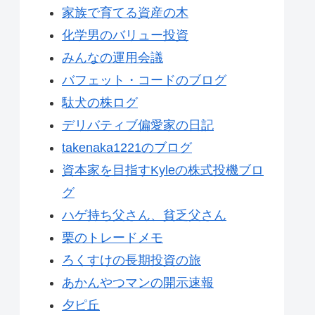
家族で育てる資産の木
化学男のバリュー投資
みんなの運用会議
バフェット・コードのブログ
駄犬の株ログ
デリバティブ偏愛家の日記
takenaka1221のブログ
資本家を目指すKyleの株式投機ブロ
グ
ハゲ持ち父さん、貧乏父さん
栗のトレードメモ
ろくすけの長期投資の旅
あかんやつマンの開示速報
夕ピ丘