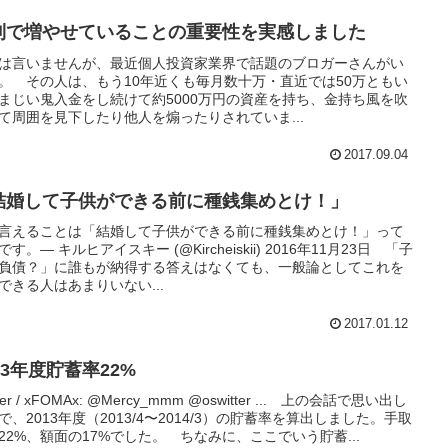
利で増やせていることの重要性を実感しました
は言いませんが、最近個人投資家業界で話題のブロガーさんがい
。 その人は、もう10年近くも毎月数十万・直近では50万ともい
まじい鬼入金をし続けて約5000万円の資産を持ち、金持ち風を吹
て周囲を見下したり他人を煽ったりされていま...
2017.09.04
結婚して子供ができる前に種銭集めとけ！」
言えることは「結婚して子供ができる前に種銭集めとけ！」って
す。— キルヒアイスキー (@Kircheiskii) 2016年11月23日 「子
負債？」に誰もが納得する答えはなくても、一般論としてこれを
できる人はあまりいない...
2017.01.12
13年度貯蓄率22%
tter / xFOMAx: @Mercy_mmm @oswitter ... 上の会話で思い出し
で、2013年度（2013/4〜2014/3）の貯蓄率を算出しました。手取
22%、額面の17%でした。 ちなみに、ここでいう貯蓄...