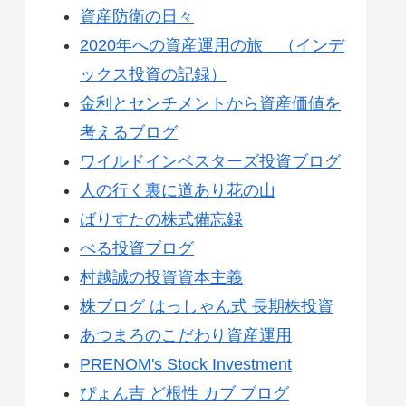
資産防衛の日々
2020年への資産運用の旅 （インデ
ックス投資の記録）
金利とセンチメントから資産価値を
考えるブログ
ワイルドインベスターズ投資ブログ
人の行く裏に道あり花の山
ばりすたの株式備忘録
べる投資ブログ
村越誠の投資資本主義
株ブログ はっしゃん式 長期株投資
あつまろのこだわり資産運用
PRENOM's Stock Investment
ぴょん吉 ど根性 カブ ブログ