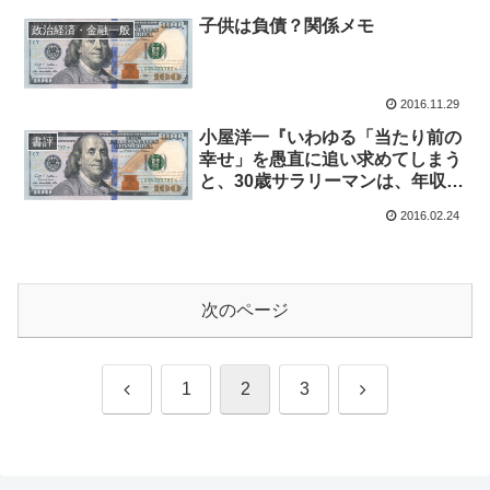
子供は負債？関係メモ
政治経済・金融一般
2016.11.29
小屋洋一『いわゆる「当たり前の
書評
幸せ」を愚直に追い求めてしまう
と、30歳サラリーマンは、年収
1000万円でも破産します。』
2016.02.24
★★★★
次のページ
前
次
1
2
3
へ
へ