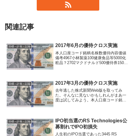
関連記事
2017年6月の優待クロス実施
目標・計画・記録
本人口座コード銘柄名株数優待内容価値
備考4967小林製薬100健康食品等5000化
粧品？2702マクドナルド500優待券15000
ヤフオク行き？3197すかいらーく1000食
事券30000ヤフオク行き？家族口座コード
銘柄名株数優待内容価値備...
2017年3月の優待クロス実施
目標・計画・記録
去年逃した株式新聞Web版を取ってみ
た。そんなに見ないかもしれんがまあ一
度は試してみよう。本人口座コード銘柄
名株数優待内容価値備考4765モーニング
スター1000株式新聞ウェブ版???制度
8136サンリオ100ピューロランド優待券
他1000...
IPO初当選のRS Technologies公
目標・計画・記録
募割れでIPO初損失
人生初のIPO当選であった3445 RS