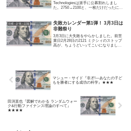
Technologiesは派手に公募割れしまし
た。2750→2100と、一枚だけだったにも
関わらず65000円の損失となりました。
IPOを買うと具体的にどうなるのかを経
験することを優先して、不人気...
失敗カレンダー第1弾！ 3月3日は
目標・計画・記録
非難祭り
3月3日に大失敗をやらかしました。前営
業日2月28日の2121 ミクシィのストップ
高が、ちょうどいってこいになりまし
た。 それを全部丸ごとどころか、わず
かに上乗せして食らってしまい、前日の
利益をまるまる吹っ飛ばし、更にそれ以
下にすることにな...
マシュー・サイド『非才!―あなたの子ど
もを勝者にする成功の科学』★★★
田渕直也『図解でわかる ランダムウォー
ク&行動ファイナンス理論のすべて』
★★★★