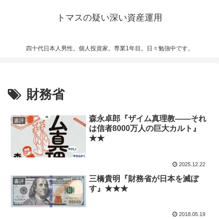
トマスの疑い深い資産運用
四十代日本人男性。個人投資家。専業1年目。日々勉強中です。
財務省
森永卓郎『ザイム真理教――それ
書評
は信者8000万人の巨大カルト』
★★
2025.12.22
三橋貴明『財務省が日本を滅ぼ
書評
す』★★★
2018.05.19