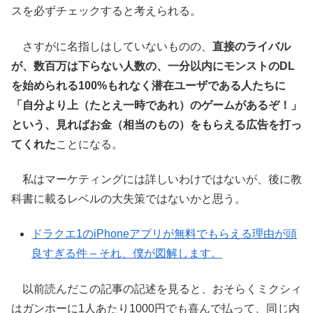
スを必ずチェックすると考えられる。
さすがに名指しはしていないものの、
直接のライバル
が、数百万は下らない人数の、一分以内にモンストのDL
を始められる100%もれなく潜在ユーザである人たちに
「自分より上（たとえ一時であれ）のゲームがあるぞ！」
という、見ればお金（相当のもの）をもらえる広告を打っ
てくれた
ことになる。
私はマーケティングには詳しいわけではないが、後に教
科書に載るレベルの大失策ではないかと思う。
ドラクエ1のiPhoneアプリが無料でもらえる理由が頭
良すぎる件 – それ、僕が図解します。
以前読んだこの記事の記述を見ると、おそらくミクシィ
はガンホーに1人あたり1000円でも喜んで払って、同じ内