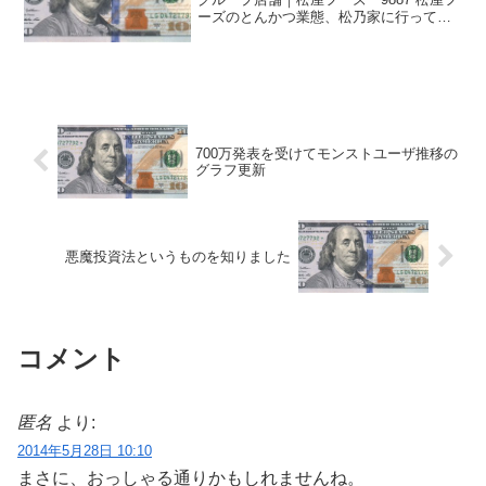
ーズのとんかつ業態、松乃家に行ってき
ました。3085 アークランドサービスのか
つやの競合調査としてです。かつやの
「かつ弁」に相当する、持ち帰り用のカ
ウンタもあり...
700万発表を受けてモンストユーザ推移の
グラフ更新
悪魔投資法というものを知りました
コメント
匿名
より:
2014年5月28日 10:10
まさに、おっしゃる通りかもしれませんね。