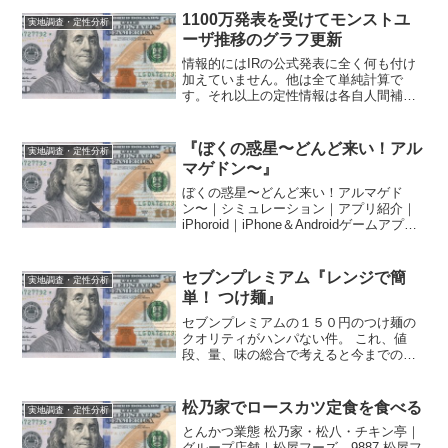
1100万発表を受けてモンストユ
実地調査・定性分析
ーザ推移のグラフ更新
情報的にはIRの公式発表に全く何も付け
加えていません。他は全て単純計算で
す。それ以上の定性情報は各自人間補正
してください。 達成はほぼ単純計算で
の予測通りです。注目すべきは獲得ペー
スの下げ止まりでしょうか。今後はLINE
『ぼくの惑星〜どんど来い！アル
実地調査・定性分析
コラボと9月からと言...
マゲドン〜』
ぼくの惑星〜どんど来い！アルマゲド
ン〜｜シミュレーション｜アプリ紹介｜
iPhoroid｜iPhone＆Androidゲームアプリ
の攻略サイト モンストの伝道師がやっ
てたので試しに。 なんというか、ま
あ、クッキークリッカーです。あとはマ
セブンプレミアム『レンジで簡
実地調査・定性分析
ンボウ...
単！ つけ麺』
セブンプレミアムの１５０円のつけ麺の
クオリティがハンパない件。 これ、値
段、量、味の総合で考えると今までの商
品を全部駆逐できるコスパやで。— 御発
注 (@erroneousOrder) 2014, 6月 15 TL
で見かけて早速今日の昼に食...
松乃家でロースカツ定食を食べる
実地調査・定性分析
とんかつ業態 松乃家・松八・チキン亭｜
グループ店舗｜松屋フーズ 9887 松屋フ