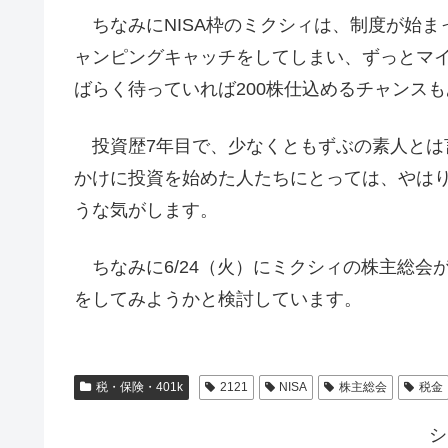
ちなみにNISA枠のミクシィは、制度が始まってす
ャンピングキャッチをしてしまい、ずっとマ
ばらく待っていれば200株仕込めるチャンス
投資歴7年目で、少なくともずぶの素人とは言
かけに投資を始めた人たちにとっては、やは
うな気がします。
ちなみに6/24（火）にミクシィの株主総会
をしてみようかと検討しています。
税・保険・401k
2121
NISA
株主総会
税金
シ