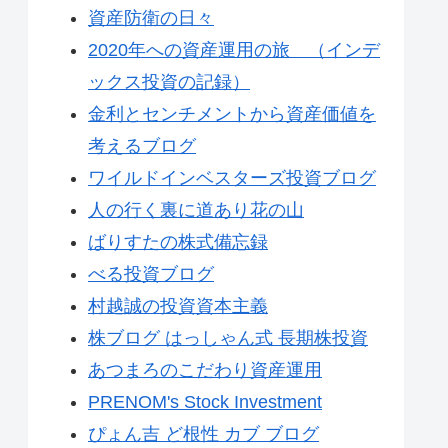
資産防衛の日々
2020年への資産運用の旅 （インデ
ックス投資の記録）
金利とセンチメントから資産価値を
考えるブログ
ワイルドインベスターズ投資ブログ
人の行く裏に道あり花の山
ばりすたの株式備忘録
べる投資ブログ
村越誠の投資資本主義
株ブログ はっしゃん式 長期株投資
あつまろのこだわり資産運用
PRENOM's Stock Investment
ぴょん吉 ど根性 カブ ブログ