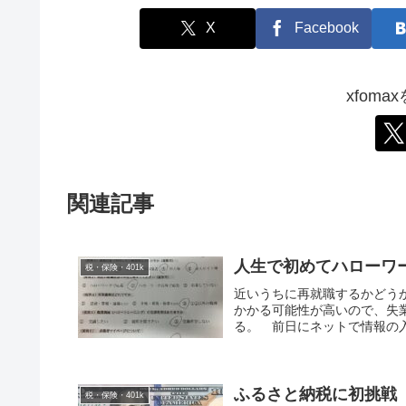
X
Facebook
xfom
関連記事
人生で初めてハローワ
税・保険・401k
近いうちに再就職するかどう
かかる可能性が高いので、失
る。 前日にネットで情報の入
ふるさと納税に初挑戦
税・保険・401k