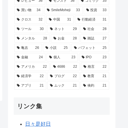
レビュー
36
モンスト
36
コミック
35
買い物
34
SmileMoheji
33
投資
33
クロス
32
中国
31
行動経済
31
ツール
30
ネット
29
社会
28
メンタル
28
お金
28
雑誌
27
亀吉
26
小説
25
バフェット
25
金融
24
個人
23
IPO
23
アメリカ
22
4686
22
格言
22
経済学
22
ブログ
22
教育
21
アプリ
21
ムック
21
倹約
21
リンク集
日々是好日