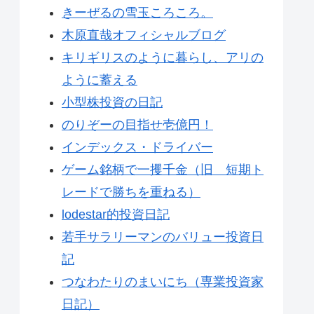
きーぜるの雪玉ころころ。
木原直哉オフィシャルブログ
キリギリスのように暮らし、アリの
ように蓄える
小型株投資の日記
のりぞーの目指せ壱億円！
インデックス・ドライバー
ゲーム銘柄で一攫千金（旧 短期ト
レードで勝ちを重ねる）
lodestar的投資日記
若手サラリーマンのバリュー投資日
記
つなわたりのまいにち（専業投資家
日記）