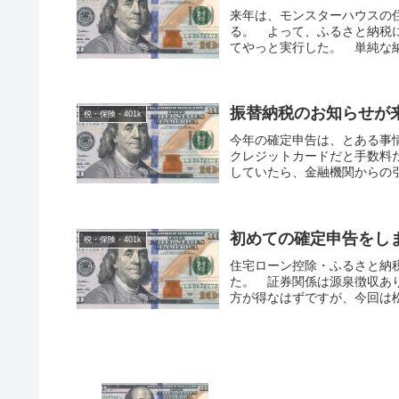
来年は、モンスターハウスの
る。 よって、ふるさと納税
てやっと実行した。 単純な納
振替納税のお知らせが
税・保険・401k
今年の確定申告は、とある事
クレジットカードだと手数料
していたら、金融機関からの引
初めての確定申告をし
税・保険・401k
住宅ローン控除・ふるさと納
た。 証券関係は源泉徴収あ
方が得なはずですが、今回は松