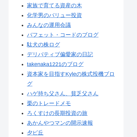
家族で育てる資産の木
化学男のバリュー投資
みんなの運用会議
バフェット・コードのブログ
駄犬の株ログ
デリバティブ偏愛家の日記
takenaka1221のブログ
資本家を目指すKyleの株式投機ブロ
グ
ハゲ持ち父さん、貧乏父さん
栗のトレードメモ
ろくすけの長期投資の旅
あかんやつマンの開示速報
夕ピ丘