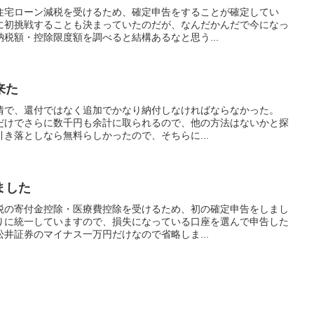
住宅ローン減税を受けるため、確定申告をすることが確定してい
に初挑戦することも決まっていたのだが、なんだかんだで今になっ
税額・控除限度額を調べると結構あるなと思う...
来た
情で、還付ではなく追加でかなり納付しなければならなかった。
だけでさらに数千円も余計に取られるので、他の方法はないかと探
き落としなら無料らしかったので、そちらに...
ました
税の寄付金控除・医療費控除を受けるため、初の確定申告をしまし
りに統一していますので、損失になっている口座を選んで申告した
井証券のマイナス一万円だけなので省略しま...