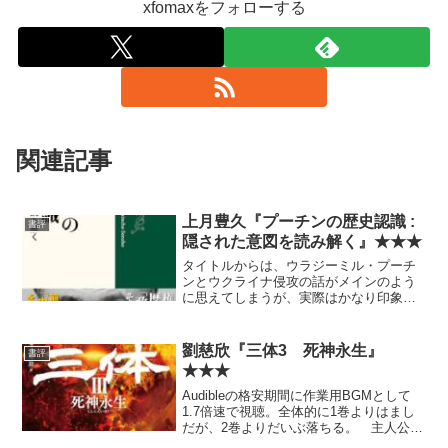
xfomaxをフォローする
関連記事
上月豊久『プーチンの歴史認識 :
書評
隠された意図を読み解く』★★★
タイトルからは、ウラジーミル・プーチ
ンとウクライナ侵攻の話がメインのよう
に思えてしまうが、実際はかなり印象が
異なる。 あえて言うなら、『ロシアの
歴史』あるいは『ロシア意識の歴史』と
いうタイトルでもいいぐらいだと思う。
劉慈欣『三体3 死神永生』
書評
最初からそのつもりで読む...
★★★
Audibleの格安期間に作業用BGMとして
1.7倍速で視聴。全体的に1巻よりはまし
だが、2巻よりだいぶ落ちる。 主人公が
2巻のそれより面白味に欠け、2巻でやっ