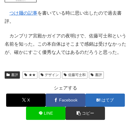
つけ麺の記事
を書いている時に思い出したので過去書
評。
カンブリア宮殿かガイアの夜明けで、佐藤可士和という
名前を知った。この本自体はそこまで感銘は受けなかった
が、確かにすごく優秀な人ではあるのだろうと思った。
書評
★★
デザイン
佐藤可士和
書評
シェアする
X
Facebook
はてブ
LINE
コピー