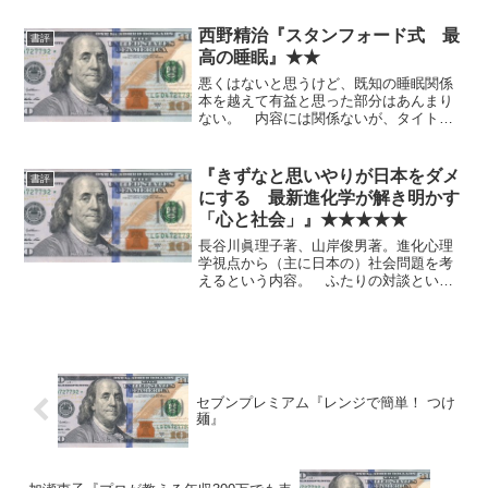
たことを繰り返しているだけに見える部
分も多い。ラストもちょっと唐突感あっ
西野精治『スタンフォード式 最
書評
ていまい...
高の睡眠』★★
悪くはないと思うけど、既知の睡眠関係
本を越えて有益と思った部分はあんまり
ない。 内容には関係ないが、タイトル
と装丁はちょっと前に流行った（？）シ
リコンバレー式食事本の便乗？
『きずなと思いやりが日本をダメ
書評
にする 最新進化学が解き明かす
「心と社会」』★★★★★
長谷川眞理子著、山岸俊男著。進化心理
学視点から（主に日本の）社会問題を考
えるという内容。 ふたりの対談という
形式だが、しゃべったのをどうまとめて
もこんな密度になるわけない。対話形式
の共著と言った方が近そう。 元から進
化心理学とか好きな人間に...
セブンプレミアム『レンジで簡単！ つけ
麺』