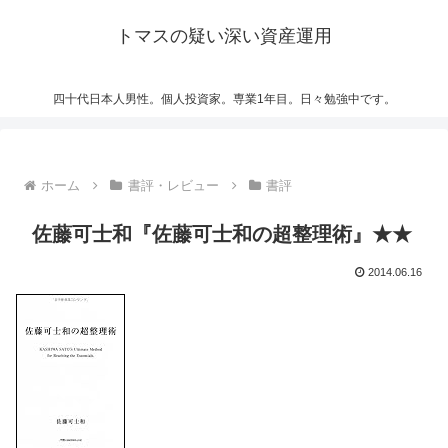
トマスの疑い深い資産運用
四十代日本人男性。個人投資家。専業1年目。日々勉強中です。
ホーム
書評・レビュー
書評
佐藤可士和『佐藤可士和の超整理術』★★
2014.06.16