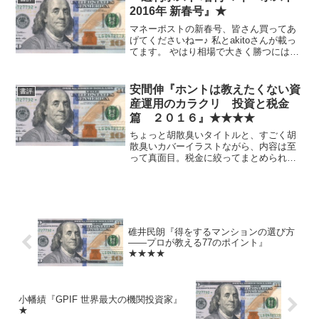
す。
2016年 新春号』★
マネーポストの新春号、皆さん買ってあ
げてくださいねー♪ 私とakitoさんが載っ
てます。 やはり相場で大きく勝つにはボ
ラティリティを味方に付けるか、時間を
かけるか、種銭を多くするか、のどれか
しかないように思います。— 御発注（ゴ
安間伸『ホントは教えたくない資
書評
ムゴムのォ）...
産運用のカラクリ 投資と税金
篇 ２０１６』★★★★
ちょっと胡散臭いタイトルと、すごく胡
散臭いカバーイラストながら、内容は至
って真面目。税金に絞ってまとめられた
のはあまり見たことがなかったので、お
すすめ。 初めて知ったのは、過去の税
制がもっと酷かったということと、3%以
上の大株主だと配当が問...
碓井民朗『得をするマンションの選び方
――プロが教える77のポイント』
★★★★
小幡績『GPIF 世界最大の機関投資家』
★