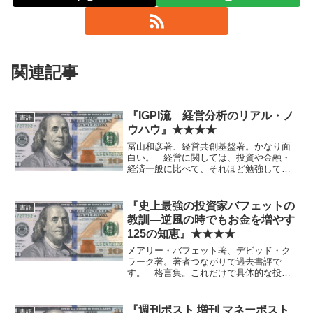
関連記事
『IGPI流 経営分析のリアル・ノ
書評
ウハウ』★★★★
冨山和彦著、経営共創基盤著。かなり面
白い。 経営に関しては、投資や金融・
経済一般に比べて、それほど勉強してい
ないが、初めて触れる視点がそこそこあ
った。 すぐにではないが、将来的には
投資に活かせる場面も出てきそうな気が
『史上最強の投資家バフェットの
書評
する。
教訓―逆風の時でもお金を増やす
125の知恵』★★★★
メアリー・バフェット著、デビッド・ク
ラーク著。著者つながりで過去書評で
す。 格言集。これだけで具体的な投資
行動につながるわけではありませんが、
読みやすく役にも立ちます。身につくま
で折に触れて何度も読むといいと思いま
『週刊ポスト 増刊 マネーポスト
書評