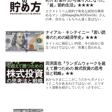
め方 貯金0円から億り人になった
「超」節約生活』★★★★
エクストリーム節約で有名な絶対仕事辞
めるマン（@MaqwgNaJKDOnxGb）さん
の本。自分も（もちろん遠く及ばない
が）本質的には節約系の性格なので、と
ても面白く読めた。 独自性も具体性も
十分で、実際に役に立ちそうなところ、
ナイアル・キシテイニー『若い読
書評
反面教師的に役...
者のための経済学史』★★★
タイトルに相応しい内容。今の自分に役
立つわけではないが、良書と思われる。
田渕直也『ランダムウォークを超
書評
えて勝つための 株式投資の思考
法と戦略』★★
あからさまにここがこうだからダメとい
うところがあるわけではないが、エリオ
ット波動を紹介していたり（さすがに全
肯定ではないが）するところとか、あま
り積極的におすすめはできない感じ。