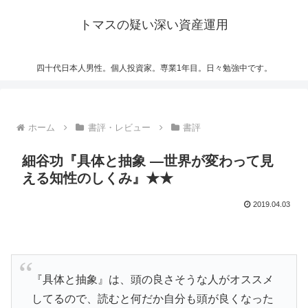
トマスの疑い深い資産運用
四十代日本人男性。個人投資家。専業1年目。日々勉強中です。
ホーム
書評・レビュー
書評
細谷功『具体と抽象 ―世界が変わって見
える知性のしくみ』★★
2019.04.03
『具体と抽象』は、頭の良さそうな人がオススメ
してるので、読むと何だか自分も頭が良くなった