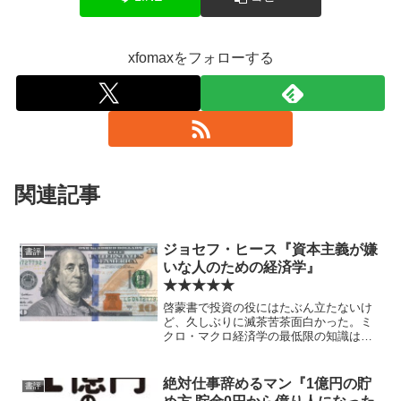
xfomaxをフォローする
関連記事
ジョセフ・ヒース『資本主義が嫌
書評
いな人のための経済学』
★★★★★
啓蒙書で投資の役にはたぶん立たないけ
ど、久しぶりに滅茶苦茶面白かった。ミ
クロ・マクロ経済学の最低限の知識はあ
った方がいい。
絶対仕事辞めるマン『1億円の貯
書評