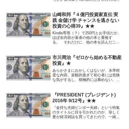
記事とか、個別にはどこかで一度は聞い
たことがあるような話が多く、株クラに
いるような人間なら、タイトルからだい
山崎和邦『４億円投資家直伝 実
書評
たい内容は予想できる範囲...
践 金儲け学 チャンスを逃さない
投資の心得39』★★
Kindle専用（？）で250円とお手頃だが、
ほぼ全内容が著者の他の本と重複す
る。 それだけに、他の本を読んだこと
がなければ、まずこれからお試し的に読
むのはありかと。
市川周治『ゼロから始める不動産
書評
投資』★
あらかさまにおかしくはないが、水準程
度な内容。楽観的過ぎて初心者には危険
な気がするし、積極的には薦めない。あ
とAmazonのレビューがかつてなく不自
然。
『PRESIDENT (プレジデント)
書評
2016年 9/12号』★★
『金持ち夫婦ビンボー夫婦』という特集
のタイトルに目を引かれたのか、珍しく
妻が経済雑誌を買ってきたので、一緒に
読みました。 自分としては知っている
話題がほとんどでしたが、夫婦で再確認