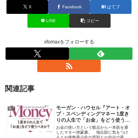
X
Facebook
はてブ
LINE
コピー
xfomaxをフォローする
関連記事
モーガン・ハウセル『アート・オ
書評
ブ・スペンディングマネー 1度き
りの人生で「お金」をどう使うべ
きか？』★★★
お金の使い方という観点から一本筋を通
したマネー啓蒙書。 地位財に気をつけ
ろとか後悔最小化の原則とか自分の死亡