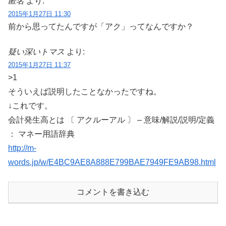
匿名
より:
2015年1月27日 11:30
前から思ってたんですが「アク」ってなんですか？
疑い深いトマス
より:
2015年1月27日 11:37
>1
そういえば説明したことなかったですね。
↓これです。
会計発生高とは 〔 アクルーアル 〕 – 意味/解説/説明/定義
： マネー用語辞典
http://m-
words.jp/w/E4BC9AE8A888E799BAE7949FE9AB98.html
コメントを書き込む