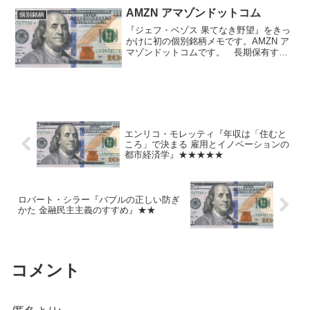
を得たりコストを払ったりする主体と、
AMZN アマゾンドットコム
個別銘柄
意志決定...
『ジェフ・ベゾス 果てなき野望』をきっ
かけに初の個別銘柄メモです。AMZN ア
マゾンドットコムです。 長期保有する
つもりで35株所有しています。今現在割
安かどうかはなんとも言えません。少な
くとも自明に割安とは言えないでしょ
う。今からでも長期...
エンリコ・モレッティ『年収は「住むと
ころ」で決まる 雇用とイノベーションの
都市経済学』★★★★★
ロバート・シラー『バブルの正しい防ぎ
かた 金融民主主義のすすめ』★★
コメント