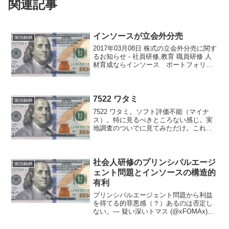
関連記事
インソースが立会外分売
個別銘柄
2017年03月08日 株式の立会外分売に関す
るお知らせ - 社員研修,教育 職員研修 人
材育成ならインソース ポートフォリオ1
位の6200 インソースが立会外分売。６．
実施の目的当社は、平成28年７月に東京
証券取引所マザーズ市場に上場いた...
7522 ワタミ
個別銘柄
7522 ワタミ。ソフト評価不能（マイナ
ス）。特に見るべきところない感じ。実
地調査のついでに見てみただけ。これか
らも消費者として行くことはあっても投
資することはなさそう。 だいぶ昔に一
度買ったことがあるらしいが、もはや記
憶にない。優待狙いだ...
社会人研修のプリンシパルエージ
個別銘柄
ェント問題とインソースの構造的
有利
プリンシパルエージェント問題から利益
を得てる的罪悪感（？）あるのは否定し
ない。— 疑い深いトマス (@xFOMAx)
2018年5月10日 プリンシパル・エージ
ェント問題自体の説明はしないが、利益