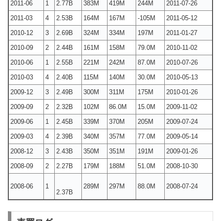
2011-06
1
2.77B
383M
419M
244M
2011-07-26
2011-03
4
2.53B
164M
167M
-105M
2011-05-12
2010-12
3
2.69B
324M
334M
197M
2011-01-27
2010-09
2
2.44B
161M
158M
79.0M
2010-11-02
2010-06
1
2.55B
221M
242M
87.0M
2010-07-26
2010-03
4
2.40B
115M
140M
30.0M
2010-05-13
2009-12
3
2.49B
300M
311M
175M
2010-01-26
2009-09
2
2.32B
102M
86.0M
15.0M
2009-11-02
2009-06
1
2.45B
339M
370M
205M
2009-07-24
2009-03
4
2.39B
340M
357M
77.0M
2009-05-14
2008-12
3
2.43B
350M
351M
191M
2009-01-26
2008-09
2
2.27B
179M
188M
51.0M
2008-10-30
2008-06
1
289M
297M
88.0M
2008-07-24
2.37B