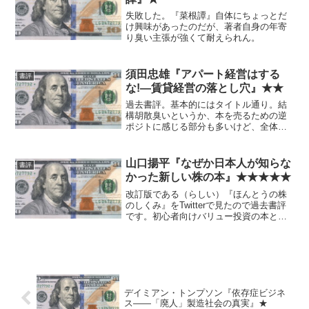
失敗した。『菜根譚』自体にちょっとだ
け興味があったのだが、著者自身の年寄
り臭い主張が強くて耐えられん。
須田忠雄『アパート経営はする
書評
な!―賃貸経営の落とし穴』★★
過去書評。基本的にはタイトル通り。結
構胡散臭いというか、本を売るための逆
ポジトに感じる部分も多いけど、全体の
趣旨には賛成。
山口揚平『なぜか日本人が知らな
書評
かった新しい株の本』★★★★★
改訂版である（らしい）『ほんとうの株
のしくみ』をTwitterで見たので過去書評
です。初心者向けバリュー投資の本とし
て非常にわかりやすく優れています。
中でも印象に残っているのは32Pのコラ
ムです。利子（≒インフレ）の本質はお
金が腐ることで...
デイミアン・トンプソン『依存症ビジネ
ス――「廃人」製造社会の真実』★