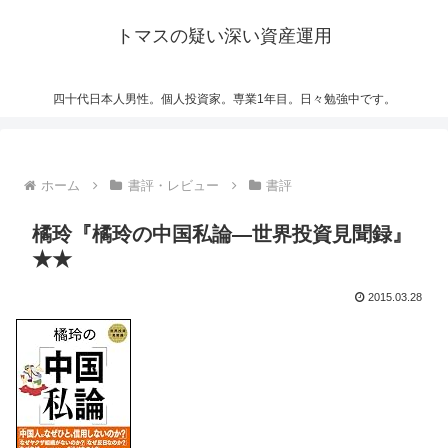
トマスの疑い深い資産運用
四十代日本人男性。個人投資家。専業1年目。日々勉強中です。
ホーム
書評・レビュー
書評
橘玲『橘玲の中国私論—世界投資見聞録』
★★
2015.03.28