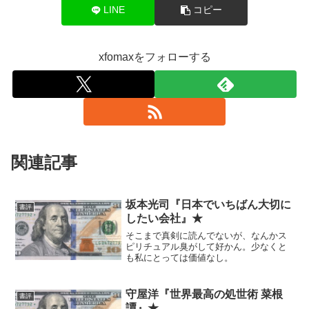
LINE
コピー
xfomaxをフォローする
関連記事
坂本光司『日本でいちばん大切に
書評
したい会社』★
そこまで真剣に読んでないが、なんかス
ピリチュアル臭がして好かん。少なくと
も私にとっては価値なし。
守屋洋『世界最高の処世術 菜根
書評
譚』★