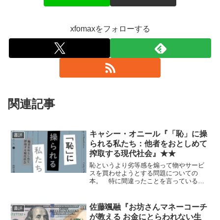
xfomaxをフォローする
関連記事
キャシー・オニール『「恥」に操
書評
られる私たち：他者をおとしめて
搾取する現代社会』★★
恥というより劣等感を煽って物やサービ
スを買わせようとする問題についての
本。 特に間違ったことを言っていると
は思わないが、今となってはありきたり
だし、いわゆるポリコレ臭さが無意味に
押し出されているようにも感じ、少なく
佐藤颯融『お坊さんマネーコーチ
書評
とも投資家の読む本としては...
が教える お金にとらわれない生