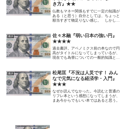
き方』★★
仏教もマネー関係もすでに一定の知識が
ある（と思う）自分としては、ちょっと
順当すぎて物足りない感じ。 しかし内
容は悪くない、というかまともなので、
タイトルに興味があるが内容までは予想
できないという人には、オススメする。
佐々木融『弱い日本の強い円』
書評
★★★★
過去書評。アベノミクス前の本なので円
高がタイトルになってしまっているが、
現在でも為替についての一般的知識とし
て有益と思う。
松尾匡『不況は人災です！ みん
書評
なで元気になる経済学・入門』
★★★
なぜか読んでなかった。今読むと普通の
リフレ本という感想になってしまうが、
まあ今からでもいい本ではあると思う。