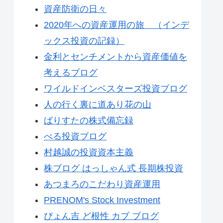
資産防衛の日々
2020年への資産運用の旅 （インデ
ックス投資の記録）
金利とセンチメントから資産価値を
考えるブログ
ワイルドインベスターズ投資ブログ
人の行く裏に道あり花の山
ばりすたの株式備忘録
べる投資ブログ
村越誠の投資資本主義
株ブログ はっしゃん式 長期株投資
あつまろのこだわり資産運用
PRENOM's Stock Investment
ぴょん吉 ど根性 カブ ブログ