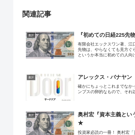
関連記事
『初めての日経225先
書評
有限会社エックスワン著、江
先物は、やらなくても見方ぐ
というか本当に初めての人向け
アレックス・バナヤン『
書評
確かにちょっとこれまでなか
ンブスの卵的なもので、それ
奥村宏『資本主義とい
書評
★
投資家必読の一冊！ 奥村宏