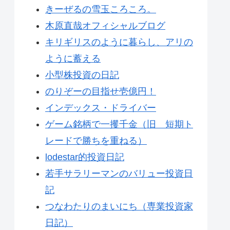
きーぜるの雪玉ころころ。
木原直哉オフィシャルブログ
キリギリスのように暮らし、アリの
ように蓄える
小型株投資の日記
のりぞーの目指せ壱億円！
インデックス・ドライバー
ゲーム銘柄で一攫千金（旧 短期ト
レードで勝ちを重ねる）
lodestar的投資日記
若手サラリーマンのバリュー投資日
記
つなわたりのまいにち（専業投資家
日記）