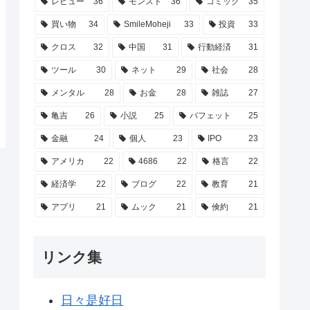
レビュー
36
モンスト
36
コミック
35
買い物
34
SmileMoheji
33
投資
33
クロス
32
中国
31
行動経済
31
ツール
30
ネット
29
社会
28
メンタル
28
お金
28
雑誌
27
亀吉
26
小説
25
バフェット
25
金融
24
個人
23
IPO
23
アメリカ
22
4686
22
格言
22
経済学
22
ブログ
22
教育
21
アプリ
21
ムック
21
倹約
21
リンク集
日々是好日