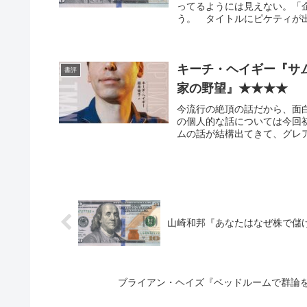
ってるようには見えない。「
う。 タイトルにピケティが
キーチ・ヘイギー『サ
書評
家の野望』★★★★
今流行の絶頂の話だから、面
の個人的な話については今回初め
ムの話が結構出てきて、グレア
山崎和邦『あなたはなぜ株で儲
ブライアン・ヘイズ『ベッドルームで群論