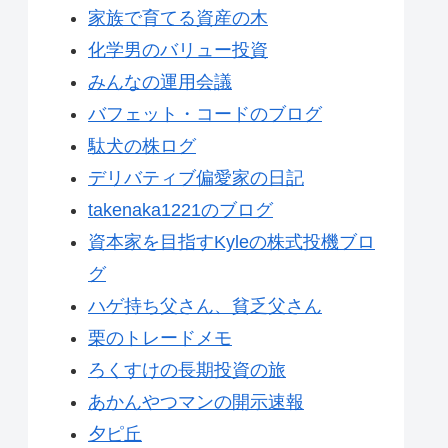
家族で育てる資産の木
化学男のバリュー投資
みんなの運用会議
バフェット・コードのブログ
駄犬の株ログ
デリバティブ偏愛家の日記
takenaka1221のブログ
資本家を目指すKyleの株式投機ブロ
グ
ハゲ持ち父さん、貧乏父さん
栗のトレードメモ
ろくすけの長期投資の旅
あかんやつマンの開示速報
夕ピ丘