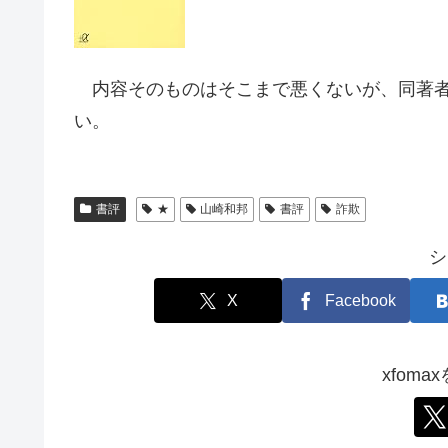
内容そのものはそこまで悪くないが、同著者
い。
書評
★
山崎和邦
書評
詐欺
シ
X
Facebook
xfom