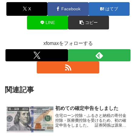
X
Facebook
はてブ
LINE
コピー
xfomaxをフォローする
関連記事
初めての確定申告をしました
税・保険・401k
住宅ローン控除・ふるさと納税の寄付金
控除・医療費控除を受けるため、初の確
定申告をしました。 証券関係は源泉徴
収ありに統一していますので、損失にな
っている口座を選んで申告した方が得な