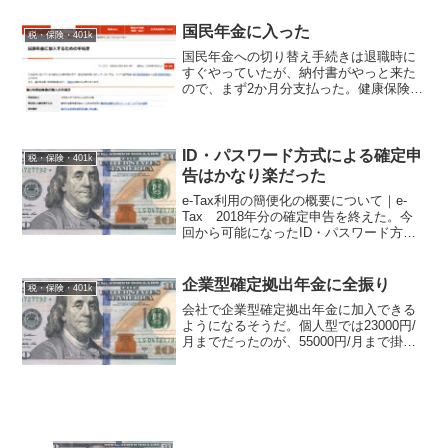
はずですが、今回は松井証券のマイナス
一万円だけなので省略しま...
国民年金に入った
税・保険・401k
国民年金への切り替え手続きは退職時に
すぐやっていたが、納付書がやっと来た
ので、まず2か月分支払った。健康保険に
比べるとめちゃくちゃ安く感じてしま
う。 健康保険の任意継続と違い、こち
らは口座振替も可能なようだったので、
ついでにしておいた。
ID・パスワード方式による確定申
税・保険・401k
告はかなり楽だった
e-Tax利用の簡便化の概要について｜e-
Tax 2018年分の確定申告を終えた。今
回から可能になったID・パスワード方式
でやったら、わずか1時間半で全ての作業
を終えられた。ただし事前に税務署での
ID/pass発行は必要だが。 もっとも、
企業型確定拠出年金に全振り
税・保険・401k
株...
会社で企業型確定拠出年金に加入できる
ようになるそうだ。個人型では23000円/
月までだったのが、55000円/月まで掛け
られるようになる。 節税メリットだけ
でも絶大であるため、迷わず最大まで振
る予定である。 商品はこれまで通り、
外国株式のイ...