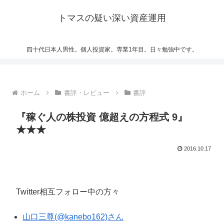
トマスの疑い深い資産運用
四十代日本人男性。個人投資家。専業1年目。日々勉強中です。
ホーム
書評・レビュー
書評
『稼ぐ人の株投資 億超えの方程式 9』
★★★
2016.10.17
Twitter相互フォロー中の方々
山口三尊(@kanebo162)さん