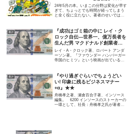
24年5月の本。いまこの分野は変化が早す
ぎて、ちょっとでも時間が経ってしまう
と全く役に立たない。著者のせいではな
いけど。
『成功はゴミ箱の中に レイ・ク
書評
ロック自伝―世界一、億万長者を
生んだ男 マクドナルド創業者』
★★★★
レイ・A・クロック著、ロバート アンダ
ーソン著。『ファウンダー ハンバーガー
帝国のヒミツ』という映画が出ているら
しい（未見）のに便乗して過去書評。
レイ・クロックの自伝。経営者でなくて
も、MCD マクドナルド投資する気がなく
『やり過ぎぐらいでちょうどい
書評
ても、とにかく単...
い! 印象に残るビジネスマナー
+α』★★
舟橋孝之著、瀬倉百合子著、インソース
編集。 6200 インソースのストーカーの
一環として、社長：舟橋孝之氏が著者に
入っている本を大人買いしてみた。 マ
ナーに関しては、タイトルに反してやり
過ぎにしか見えないけど、そういう企業
もまだまだあるのだ...