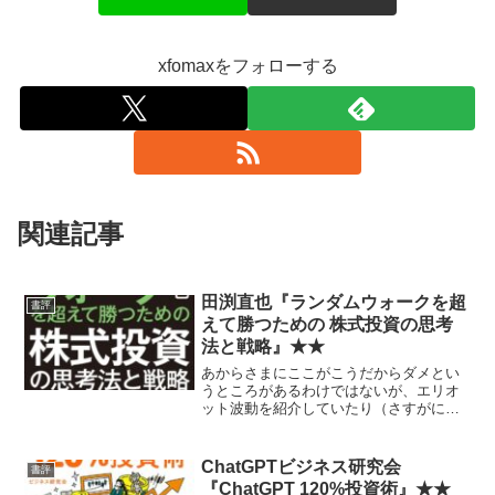
xfomaxをフォローする
関連記事
田渕直也『ランダムウォークを超
書評
えて勝つための 株式投資の思考
法と戦略』★★
あからさまにここがこうだからダメとい
うところがあるわけではないが、エリオ
ット波動を紹介していたり（さすがに全
肯定ではないが）するところとか、あま
り積極的におすすめはできない感じ。
ChatGPTビジネス研究会
書評
『ChatGPT 120%投資術』★★