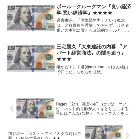
取引による需給を無視することはできな
いということがよくわかります。 ただ
ポール・クルーグマン『良い経済
書評
しタイトルは煽りと割り切...
学 悪い経済学』★★★★
過去書評。「国際競争力」という概念
は、比較優位を理解しておらず、よそ者
嫌いの本能に訴える政治的ツールとして
利用されるが、あまり意味がない、とい
う話が主眼。 啓蒙書で直接投資の役に
立たないかもしれないが、とてもいい。
三宅勝久『大東建託の内幕 〝ア
書評
20年前ぐらいの本だが、古...
パート経営商法〟の闇を追う』
★★★
確かどエンド君(@mikumo_hk)さん経由
で知った。なかなか壮絶。
Hagex『2ch、発言小町、はてな、ヤフト
ピ ネット釣り師が人々をとりこにする
手口はこんなに凄い ネットで人々をと
りこにする40の手口』★★
加谷珪一『ポスト・アベノミクス時代の
新しいお金の増やし方』★★