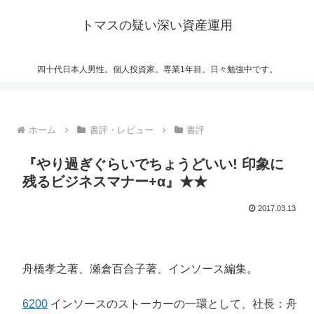
トマスの疑い深い資産運用
四十代日本人男性。個人投資家。専業1年目。日々勉強中です。
ホーム
書評・レビュー
書評
『やり過ぎぐらいでちょうどいい! 印象に
残るビジネスマナー+α』★★
2017.03.13
舟橋孝之著、瀬倉百合子著、インソース編集。
6200
インソースのストーカーの一環として、社長：舟