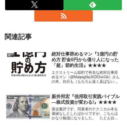
関連記事
絶対仕事辞めるマン『1億円の貯
書評
め方 貯金0円から億り人になった
「超」節約生活』★★★★
エクストリーム節約で有名な絶対仕事辞
めるマン（@MaqwgNaJKDOnxGb）さん
の本。自分も（もちろん遠く及ばない
が）本質的には節約系の性格なので、と
ても面白く読めた。 独自性も具体性も
十分で、実際に役に立ちそうなところ、
新井邦宏『信用取引実践バイブル
書評
反面教師的に役...
―株式投資が変わる!』★★★★
過去書評です。同著者のテクニカル本を
価値なしとしたばかりですが、こちらは
かなり勉強になりました。 たとえ自分
が信用取引をしていない場合でも、信用