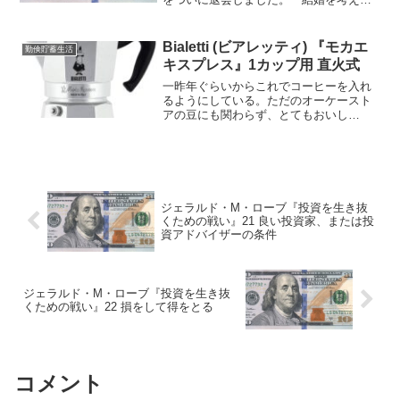
めたあたりで加入したのですが、特典も
思ったほど利用しないし、ちょっとした
見栄のために無駄に年会費を払っただけ
Bialetti (ビアレッティ) 『モカエ
勤倹貯蓄生活
に終わりました。 引っ...
キスプレス』1カップ用 直火式
一昨年ぐらいからこれでコーヒーを入れ
るようにしている。ただのオーケースト
アの豆にも関わらず、とてもおいし
い。 粉を詰めるところで手間はかかる
ものの、豆以外の消耗品が全く要らなく
なり、体感的にはペーパードリップとそ
こまで変わらない。 できるの...
ジェラルド・M・ローブ『投資を生き抜
くための戦い』21 良い投資家、または投
資アドバイザーの条件
ジェラルド・M・ローブ『投資を生き抜
くための戦い』22 損をして得をとる
コメント