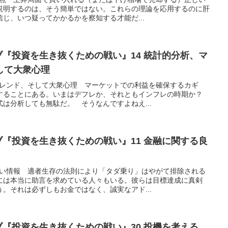
説明するのは、そう簡単ではない。これらの理論を応用するのに肝
じ、いつ疑ってかかるかを察知する才能だ...
『投資を生き抜くための戦い』14 統計的分析、マ
して大衆心理
トレンド、そして大衆心理 マーケットでの利益を確保するカギ
することにある。いまはデフレか、それともインフレの時期か？
は分析しても無駄だ。 そうなんですよねえ...
『投資を生き抜くための戦い』11 金融に関する良
悪い情報 適者生存の法則により「タダ乗り」はやがて排除される
には本当に助言を求めている人々もいる。彼らは目標達成に真剣
。それは必ずしもお金ではなく、誠実なアド...
『投資を生き抜くための戦い』30 投機を考える