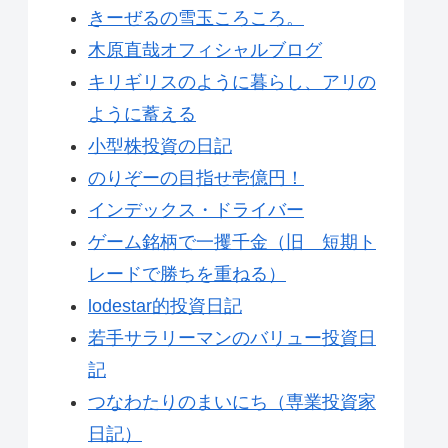
きーぜるの雪玉ころころ。
木原直哉オフィシャルブログ
キリギリスのように暮らし、アリの
ように蓄える
小型株投資の日記
のりぞーの目指せ壱億円！
インデックス・ドライバー
ゲーム銘柄で一攫千金（旧 短期ト
レードで勝ちを重ねる）
lodestar的投資日記
若手サラリーマンのバリュー投資日
記
つなわたりのまいにち（専業投資家
日記）