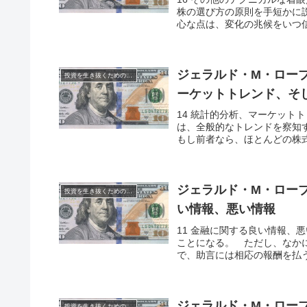
株の選び方の原則を手短かに
心な点は、変化の兆候をいつ信
ジェラルド・M・ローブ
投資を生き抜くための戦い
ーケットトレンド、そ
14 統計的分析、マーケット
は、全般的なトレンドを察知
もし前者なら、ほとんどの株式
ジェラルド・M・ローブ
投資を生き抜くための戦い
い情報、悪い情報
11 金融に関する良い情報、
ことになる。 ただし、なか
で、助言には相応の報酬を払う
ジェラルド・M・ローブ
投資を生き抜くための戦い