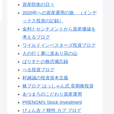
資産防衛の日々
2020年への資産運用の旅 （インデ
ックス投資の記録）
金利とセンチメントから資産価値を
考えるブログ
ワイルドインベスターズ投資ブログ
人の行く裏に道あり花の山
ばりすたの株式備忘録
べる投資ブログ
村越誠の投資資本主義
株ブログ はっしゃん式 長期株投資
あつまろのこだわり資産運用
PRENOM's Stock Investment
ぴょん吉 ど根性 カブ ブログ