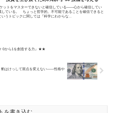
ーケットをマスターできないと確信している――心から確信してい
成している。 ちょっと哲学的。不可能であることを確信できると
いうトピックに関しては『科学にわからな...
 0から1を創造する力』★★
 豹はけっして斑点を変えない――性格や
トを書き込む