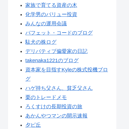
家族で育てる資産の木
化学男のバリュー投資
みんなの運用会議
バフェット・コードのブログ
駄犬の株ログ
デリバティブ偏愛家の日記
takenaka1221のブログ
資本家を目指すKyleの株式投機ブロ
グ
ハゲ持ち父さん、貧乏父さん
栗のトレードメモ
ろくすけの長期投資の旅
あかんやつマンの開示速報
夕ピ丘