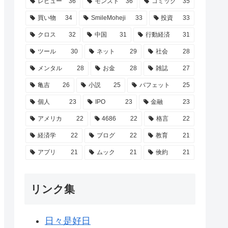
レビュー
36
モンスト
36
コミック
35
買い物
34
SmileMoheji
33
投資
33
クロス
32
中国
31
行動経済
31
ツール
30
ネット
29
社会
28
メンタル
28
お金
28
雑誌
27
亀吉
26
小説
25
バフェット
25
個人
23
IPO
23
金融
23
アメリカ
22
4686
22
格言
22
経済学
22
ブログ
22
教育
21
アプリ
21
ムック
21
倹約
21
リンク集
日々是好日