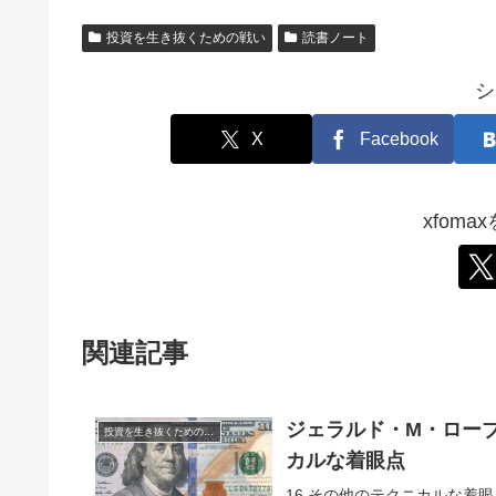
投資を生き抜くための戦い
読書ノート
シ
X
Facebook
xfom
関連記事
ジェラルド・M・ローブ
投資を生き抜くための戦い
カルな着眼点
16 その他のテクニカルな着